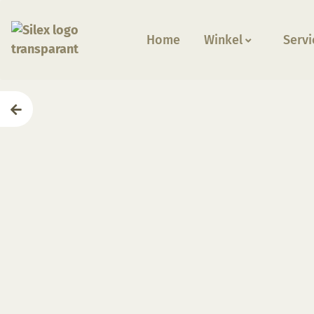
Home
Winkel
Servi
Home
—
Producten
—
Glazuren
—
SG089 Pastel 