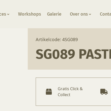
ces
Workshops
Galerie
Over ons
Cont
Mauve
Artikelcode: 4SG089
SG089 PAST
Gratis Click &
Collect