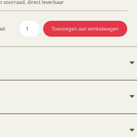
p voorraad, direct leverbaar
SG089
ad
Toevoegen aan winkelwagen
Pastel
Mauve
aantal