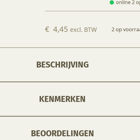
online 2 o
€
4,45
excl. BTW
2 op voorra
BESCHRIJVING
kkingsgraad aan te geven, ondoorzichtig, semi-transparant en transparant.
overeenkomende aardewerk klei. De kleuren zijn allemaal onderling mengbaar.
KENMERKEN
BEOORDELINGEN