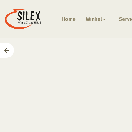
Home
Winkel
Servi
Home
—
Producten
—
Glazuren
—
SGG 114 Glansglazu