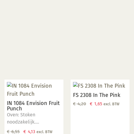
FS 2308 In The Pink
IN 1084 Envision Fruit
Oorspronkelijke
Huidige
€
4,20
€
1,65
excl. BTW
Punch
prijs
prijs
Oven: Stoken
was:
is:
noodzakelijk.
€ 4,20.
€ 1,65.
Temperatuur: 1000 °C -
Oorspronkelijke
Huidige
€
6,55
€
4,13
excl. BTW