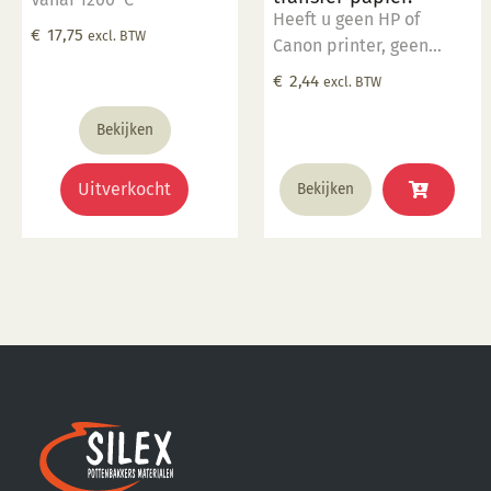
Heeft u geen HP of
€
17,75
excl. BTW
Canon printer, geen
probleem u kunt bij ons
€
2,44
excl. BTW
een afdruk laten maken.
Stuur uw afdruk in pdf
Bekijken
formaat naar ons email
adres en bestel dit
Uitverkocht
Bekijken
product samen met SP
5905.