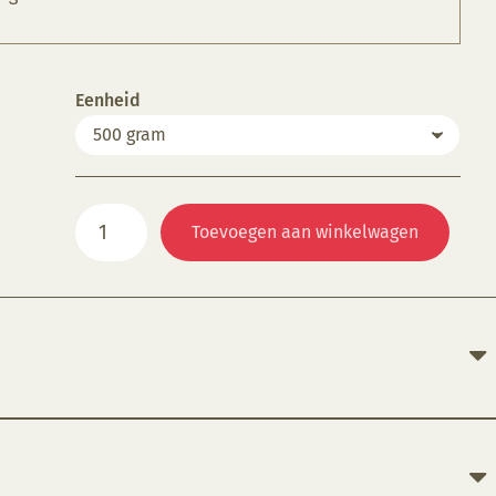
Eenheid
SGG
Toevoegen aan winkelwagen
114
Glansglazuur,
Feuerrot
aantal