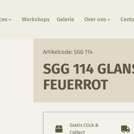
ces
Workshops
Galerie
Over ons
Cont
ur, Feuerrot
Artikelcode: SGG 114
SGG 114 GLA
FEUERROT
Gratis Click &
Collect