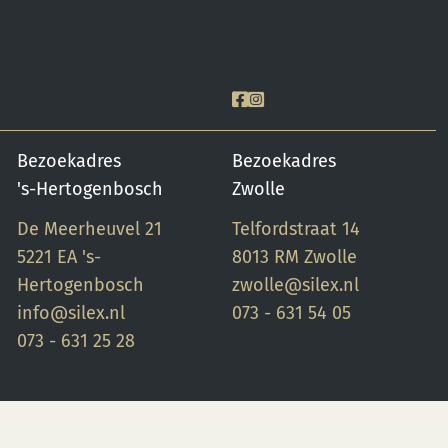
triangels op 1000 °C. 5.
Maak schoon met water.
Bezoekadres
Bezoekadres
's-Hertogenbosch
Zwolle
De Meerheuvel 21
Telfordstraat 14
5221 EA 's-
8013 RM Zwolle
Hertogenbosch
zwolle@silex.nl
info@silex.nl
073 - 631 54 05
073 - 631 25 28