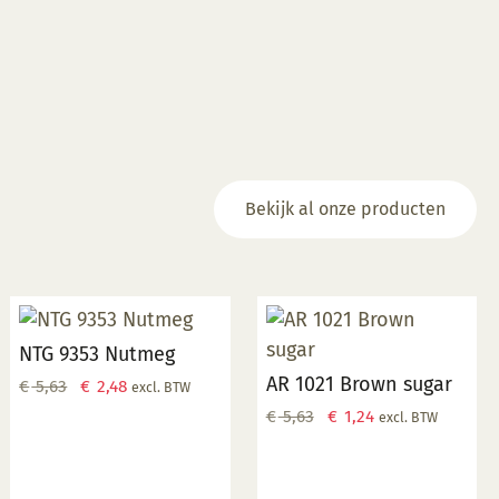
Bekijk al onze producten
NTG 9353 Nutmeg
AR 1021 Brown sugar
Oorspronkelijke
Huidige
€
5,63
€
2,48
excl. BTW
prijs
prijs
Oorspronkelijke
Huidige
€
5,63
€
1,24
excl. BTW
was:
is:
prijs
prijs
€ 5,63.
€ 2,48.
was:
is:
€ 5,63.
€ 1,24.