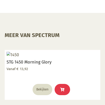
MEER VAN SPECTRUM
STG 1450 Morning Glory
Vanaf
€
13,92
Dit
Bekijken
product
heeft
meerdere