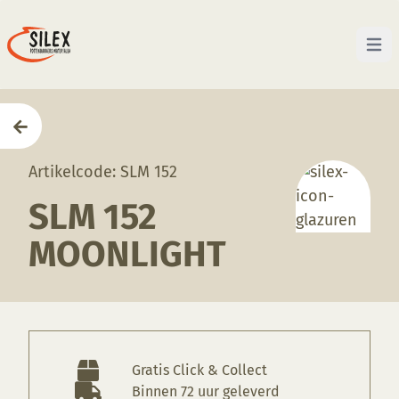
Open 
Home
—
Producten
—
Glazuren
—
SLM 152 Moonligh
Artikelcode: SLM 152
SLM 152
MOONLIGHT
Gratis Click & Collect
Binnen 72 uur geleverd