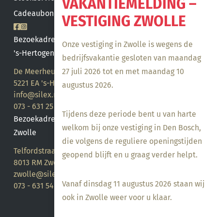
VAKANTIEMELDING –
Cadeaubon saldo
VESTIGING ZWOLLE
Bezoekadres
Onze vestiging in Zwolle is wegens de
's-Hertogenbosch
bedrijfsvakantie gesloten van maandag
De Meerheuvel 21
27 juli 2026 tot en met maandag 10
5221 EA 's-Hertogenbosch
augustus 2026.
info@silex.nl
073 - 631 25 28
Tijdens deze periode bent u van harte
Bezoekadres
welkom bij onze vestiging in Den Bosch,
Zwolle
die volgens de reguliere openingstijden
Telfordstraat 14
geopend blijft en u graag verder helpt.
8013 RM Zwolle
zwolle@silex.nl
Vanaf dinsdag 11 augustus 2026 staan wij
073 - 631 54 05
ook in Zwolle weer voor u klaar.