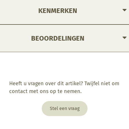
KENMERKEN
BEOORDELINGEN
Enkel ingelogde klanten die dit product gekocht hebben, kunnen een beoordeling schrijven.
Heeft u vragen over dit artikel? Twijfel niet om
contact met ons op te nemen.
Stel een vraag