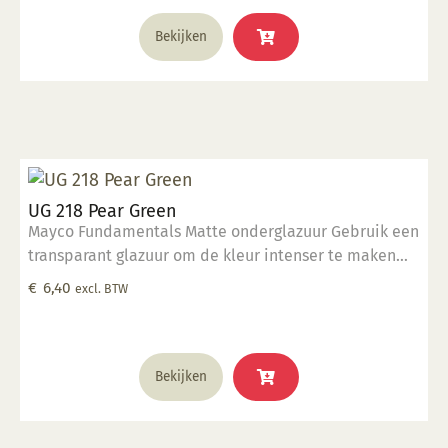
Bekijken
UG 218 Pear Green
Mayco Fundamentals Matte onderglazuur Gebruik een
transparant glazuur om de kleur intenser te maken
Geschikt voor gebruiksgoed mits er een transparant
€
6,40
excl. BTW
glazuur over aangebracht is Stookbereik 1000°C -
1285°C
Bekijken