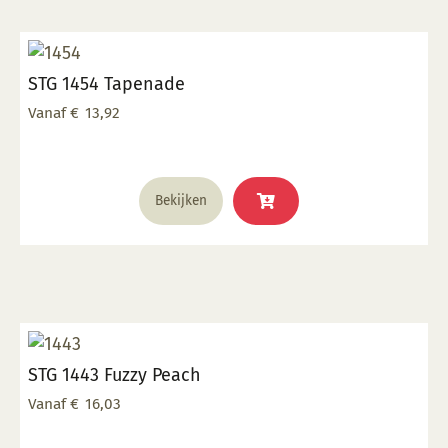
Deze
optie
kan
STG 1454 Tapenade
gekozen
worden
Vanaf
€
13,92
op
de
productpagina
Dit
Bekijken
product
heeft
meerdere
variaties.
Deze
optie
kan
STG 1443 Fuzzy Peach
gekozen
worden
Vanaf
€
16,03
op
de