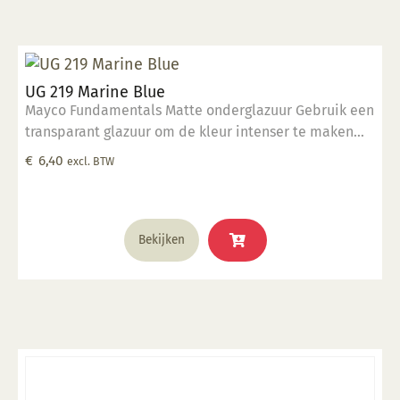
UG 219 Marine Blue
Mayco Fundamentals Matte onderglazuur Gebruik een
transparant glazuur om de kleur intenser te maken
Geschikt voor gebruiksgoed mits er een transparant
€
6,40
excl. BTW
glazuur over aangebracht is Stookbereik 1000°C -
1285°C
Bekijken