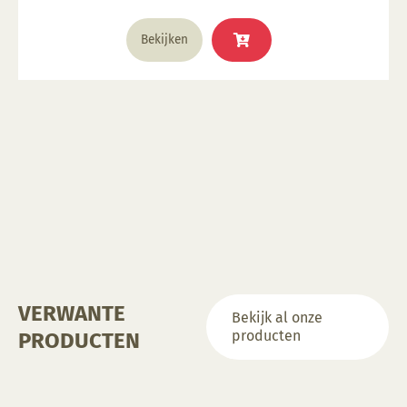
productpagina
Dit
Bekijken
product
heeft
meerdere
variaties.
Deze
optie
kan
gekozen
worden
op
de
productpagina
VERWANTE
Bekijk al onze
producten
PRODUCTEN