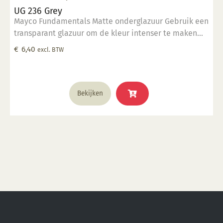
UG 236 Grey
Mayco Fundamentals Matte onderglazuur Gebruik een
transparant glazuur om de kleur intenser te maken
Geschikt voor gebruiksgoed mits er een transparant
€
6,40
excl. BTW
glazuur over aangebracht is Stookbereik 1000°C -
1285°C
Bekijken