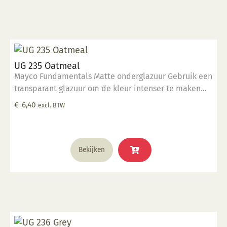
UG 235 Oatmeal
Mayco Fundamentals Matte onderglazuur Gebruik een
transparant glazuur om de kleur intenser te maken
Geschikt voor gebruiksgoed mits er een transparant
€
6,40
excl. BTW
glazuur over aangebracht is Stookbereik 1000°C -
1285°C
Bekijken