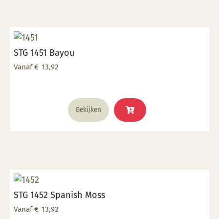
variaties.
Deze
optie
kan
STG 1451 Bayou
gekozen
worden
Vanaf
€
13,92
op
de
productpagina
Dit
Bekijken
product
heeft
meerdere
variaties.
Deze
optie
kan
STG 1452 Spanish Moss
gekozen
worden
Vanaf
€
13,92
op