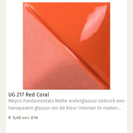
UG 217 Red Coral
Mayco Fundamentals Matte onderglazuur Gebruik een
transparant glazuur om de kleur intenser te maken
Geschikt voor gebruiksgoed mits er een transparant
€
6,40
excl. BTW
glazuur over aangebracht is Stookbereik 1000°C -
1285°C