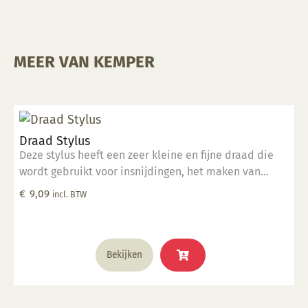
MEER VAN KEMPER
Draad Stylus
Deze stylus heeft een zeer kleine en fijne draad die
wordt gebruikt voor insnijdingen, het maken van
groeven van verschillende grootte en het detailleren
€
9,09
incl. BTW
van kleine oppervlakken. Deze tool is perfect geschikt
voor klein detailwerk.
Bekijken