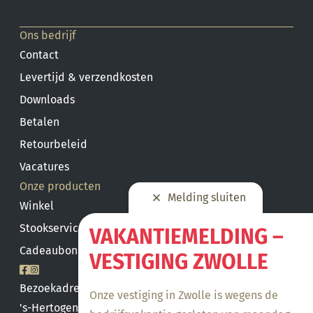
Ons bedrijf
Contact
Levertijd & verzendkosten
Downloads
Betalen
Retourbeleid
Vacatures
Onze producten
Melding sluiten
Winkel
Stookservice
VAKANTIEMELDING –
Cadeaubon saldo
VESTIGING ZWOLLE
Bezoekadres
Onze vestiging in Zwolle is wegens de
's-Hertogenbosch