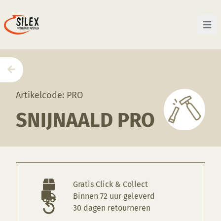
Open 
Home
—
Producten
—
Gereedschappen
—
Snijnaald
Artikelcode: PRO
SNIJNAALD PRO
Gratis Click & Collect
Binnen 72 uur geleverd
30 dagen retourneren