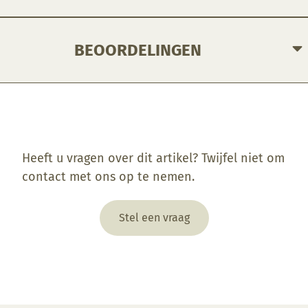
BEOORDELINGEN
Enkel ingelogde klanten die dit product gekocht hebben, kunnen een beoordeling schrijven.
Heeft u vragen over dit artikel? Twijfel niet om
contact met ons op te nemen.
Stel een vraag