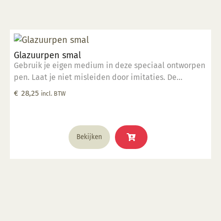
Glazuurpen smal
Gebruik je eigen medium in deze speciaal ontworpen
pen. Laat je niet misleiden door imitaties. De
ingenieurs van Kemper hebben deze tool ontworpen
€
28,25
incl. BTW
om foutloze, consistente lijnen te tekenen. De pen
werkt met verschillende media op de verschillende
vormen van keramiek. Elke pen wordt geleverd met
steelreiniger om de menuetpunt schoon te maken.
Bekijken
Met de Glazuurpen Smal kunt u extra dunne, fijne
lijnen maken.