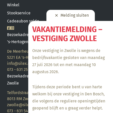
Winkel
Stookservice
Melding sluiten
Cadeaubon saldo
VAKANTIEMELDING –
Bezoekadres
VESTIGING ZWOLLE
's-Hertogenbosch
Onze vestiging in Zwolle is wegens de
De Meerheuvel 21
5221 EA 's-Hertogenbosch
bedrijfsvakantie gesloten van maandag
info@silex.nl
27 juli 2026 tot en met maandag 10
073 - 631 25 28
augustus 2026.
Bezoekadres
Zwolle
Tijdens deze periode bent u van harte
Telfordstraat 14
welkom bij onze vestiging in Den Bosch,
8013 RM Zwolle
die volgens de reguliere openingstijden
zwolle@silex.nl
geopend blijft en u graag verder helpt.
073 - 631 54 05