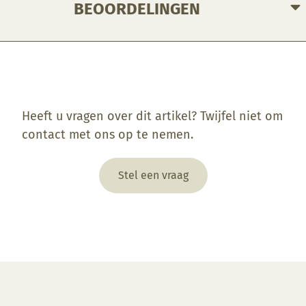
BEOORDELINGEN
Enkel ingelogde klanten die dit product gekocht hebben, kunnen een beoordeling schrijven.
Heeft u vragen over dit artikel? Twijfel niet om
contact met ons op te nemen.
Stel een vraag