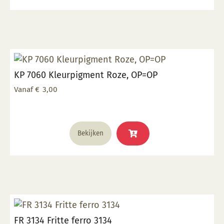
KP 7060 Kleurpigment Roze, OP=OP
Vanaf
€
3,00
Dit
Bekijken
product
heeft
meerdere
variaties.
Deze
optie
kan
FR 3134 Fritte ferro 3134
gekozen