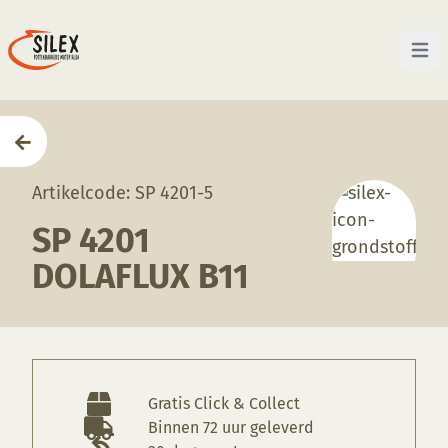
Open 
Home
—
Producten
—
Grondstoffen
—
SP 4201 Dolaf
Artikelcode: SP 4201-5
SP 4201
DOLAFLUX B11
Gratis Click & Collect
Binnen 72 uur geleverd