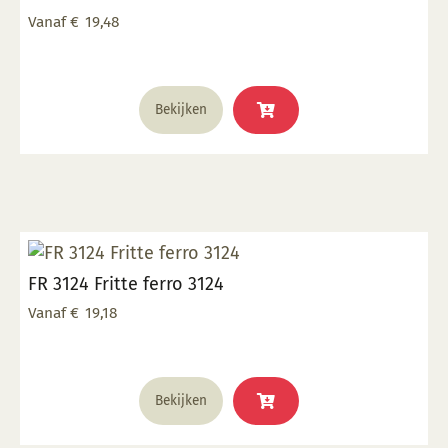
worden
Vanaf
€
19,48
op
de
productpagina
Dit
Bekijken
product
heeft
meerdere
variaties.
Deze
optie
kan
FR 3124 Fritte ferro 3124
gekozen
worden
Vanaf
€
19,18
op
de
productpagina
Dit
Bekijken
product
heeft