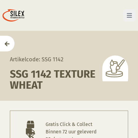
Open 
Home
—
Producten
—
Glazuren
—
SSG 1142 Texture 
Artikelcode: SSG 1142
SSG 1142 TEXTURE
WHEAT
Gratis Click & Collect
Binnen 72 uur geleverd