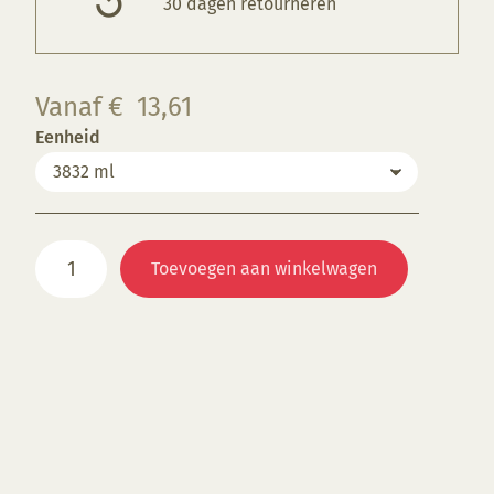
30 dagen retourneren
Vanaf
€
13,61
Eenheid
SSG
Toevoegen aan winkelwagen
1142
Texture
Wheat
aantal