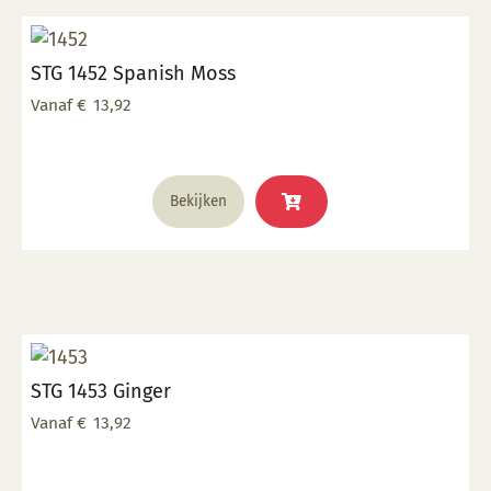
optie
kan
STG 1452 Spanish Moss
gekozen
worden
Vanaf
€
13,92
op
de
productpagina
Dit
Bekijken
product
heeft
meerdere
variaties.
Deze
optie
kan
STG 1453 Ginger
gekozen
worden
Vanaf
€
13,92
op
de