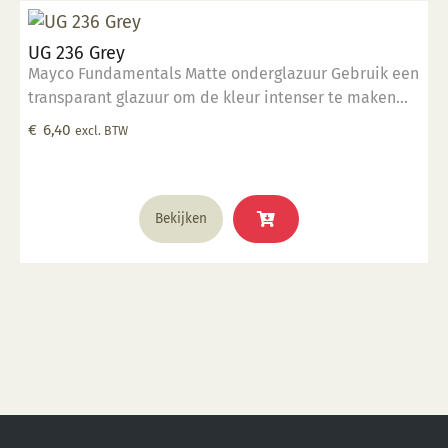
UG 236 Grey
Mayco Fundamentals Matte onderglazuur Gebruik een
transparant glazuur om de kleur intenser te maken
Geschikt voor gebruiksgoed mits er een transparant
€
6,40
excl. BTW
glazuur over aangebracht is Stookbereik 1000°C -
1285°C
Bekijken