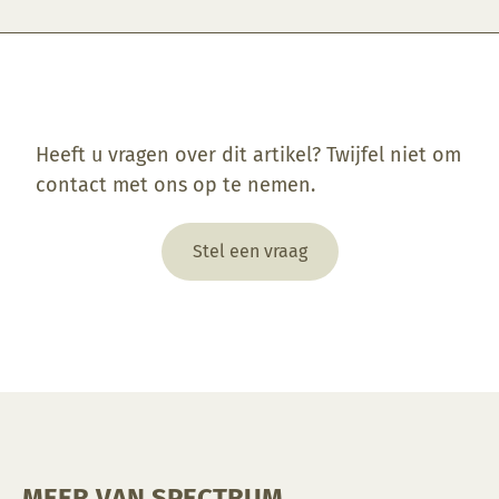
Enkel ingelogde klanten die dit product gekocht hebben, kunnen een beoordeling schrijven.
Heeft u vragen over dit artikel? Twijfel niet om
contact met ons op te nemen.
Stel een vraag
MEER VAN SPECTRUM