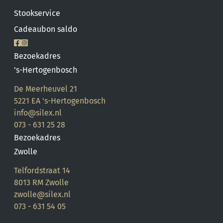
Stookservice
Cadeaubon saldo
Bezoekadres
Onze vestiging in Zwolle is wegens de
's-Hertogenbosch
bedrijfsvakantie gesloten van maandag
27 juli 2026 tot en met maandag 10
De Meerheuvel 21
5221 EA 's-Hertogenbosch
augustus 2026.
info@silex.nl
073 - 631 25 28
Tijdens deze periode bent u van harte
Bezoekadres
welkom bij onze vestiging in Den Bosch,
Zwolle
die volgens de reguliere openingstijden
Telfordstraat 14
geopend blijft en u graag verder helpt.
8013 RM Zwolle
zwolle@silex.nl
Vanaf dinsdag 11 augustus 2026 staan wij
073 - 631 54 05
ook in Zwolle weer voor u klaar.