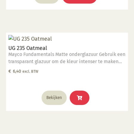
UG 235 Oatmeal
Mayco Fundamentals Matte onderglazuur Gebruik een
transparant glazuur om de kleur intenser te maken
Geschikt voor gebruiksgoed mits er een transparant
€
6,40
excl. BTW
glazuur over aangebracht is Stookbereik 1000°C -
1285°C
Bekijken