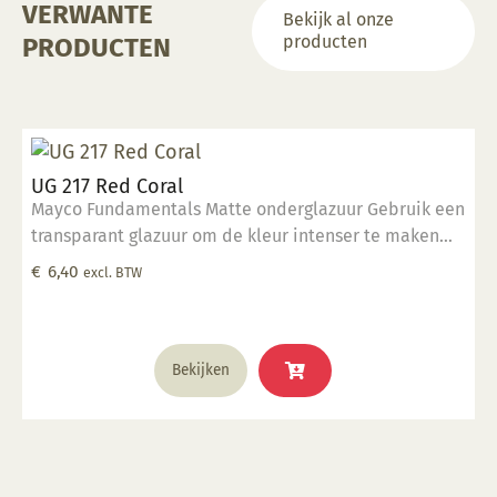
VERWANTE
Bekijk al onze
producten
PRODUCTEN
UG 217 Red Coral
Mayco Fundamentals Matte onderglazuur Gebruik een
transparant glazuur om de kleur intenser te maken
Geschikt voor gebruiksgoed mits er een transparant
€
6,40
excl. BTW
glazuur over aangebracht is Stookbereik 1000°C -
1285°C
Bekijken