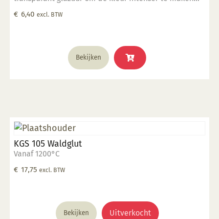
Geschikt voor gebruiksgoed mits er een transparant
€
6,40
excl. BTW
glazuur over aangebracht is Stookbereik 1000°C -
1285°C
Bekijken
KGS 105 Waldglut
Vanaf 1200°C
€
17,75
excl. BTW
Uitverkocht
Bekijken