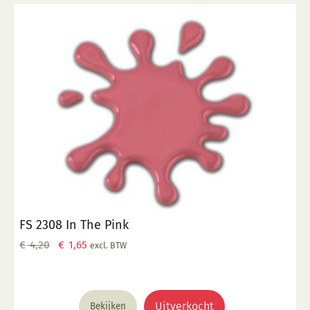
FS 2308 In The Pink
Oorspronkelijke
Huidige
€
4,20
€
1,65
excl. BTW
prijs
prijs
was:
is:
€ 4,20.
€ 1,65.
Uitverkocht
Bekijken