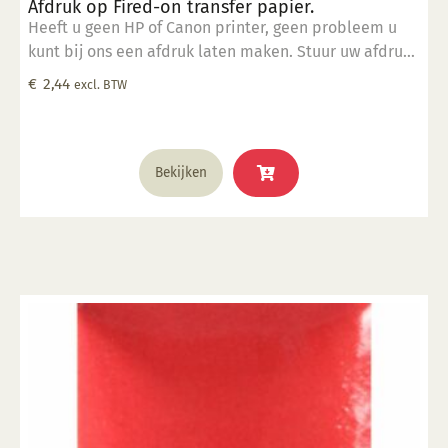
Afdruk op Fired-on transfer papier.
Heeft u geen HP of Canon printer, geen probleem u
kunt bij ons een afdruk laten maken. Stuur uw afdruk
in pdf formaat naar ons email adres en bestel dit
€
2,44
excl. BTW
product samen met SP 5905.
Bekijken