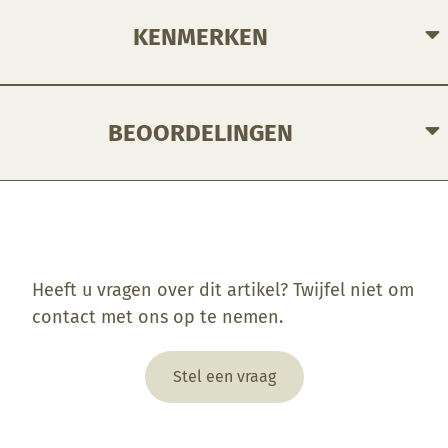
KENMERKEN
BEOORDELINGEN
Enkel ingelogde klanten die dit product gekocht hebben, kunnen een beoordeling schrijven.
Heeft u vragen over dit artikel? Twijfel niet om
contact met ons op te nemen.
Stel een vraag