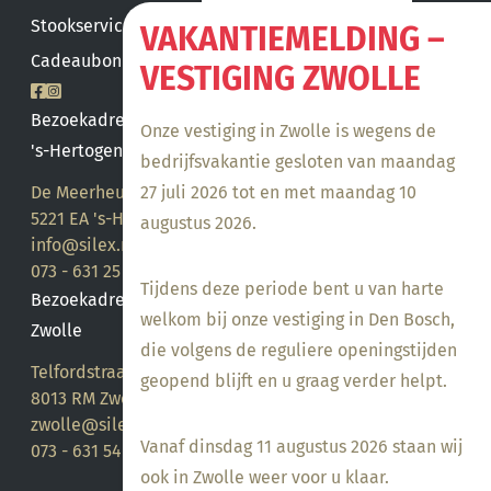
Stookservice
VAKANTIEMELDING –
Cadeaubon saldo
VESTIGING ZWOLLE
Bezoekadres
Onze vestiging in Zwolle is wegens de
's-Hertogenbosch
bedrijfsvakantie gesloten van maandag
27 juli 2026 tot en met maandag 10
De Meerheuvel 21
5221 EA 's-Hertogenbosch
augustus 2026.
info@silex.nl
073 - 631 25 28
Tijdens deze periode bent u van harte
Bezoekadres
welkom bij onze vestiging in Den Bosch,
Zwolle
die volgens de reguliere openingstijden
Telfordstraat 14
geopend blijft en u graag verder helpt.
8013 RM Zwolle
zwolle@silex.nl
Vanaf dinsdag 11 augustus 2026 staan wij
073 - 631 54 05
ook in Zwolle weer voor u klaar.