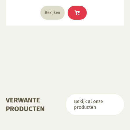
productpagina
Dit
Bekijken
product
heeft
meerdere
variaties.
Deze
optie
kan
gekozen
worden
op
de
productpagina
VERWANTE
Bekijk al onze
producten
PRODUCTEN