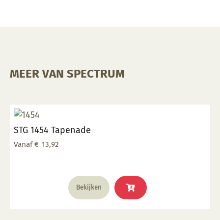
MEER VAN SPECTRUM
STG 1454 Tapenade
Vanaf
€
13,92
Dit
Bekijken
product
heeft
meerdere