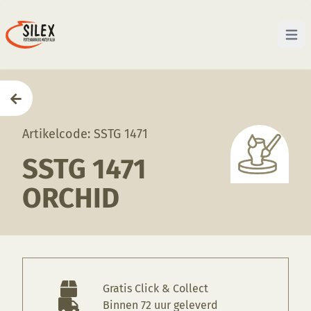
Open 
Home
—
Producten
—
Glazuren
—
SSTG 1471 Orchid
Artikelcode: SSTG 1471
SSTG 1471
ORCHID
Gratis Click & Collect
Binnen 72 uur geleverd