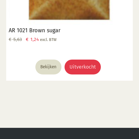
AR 1021 Brown sugar
Oorspronkelijke
Huidige
€
5,63
€
1,24
excl. BTW
prijs
prijs
was:
is:
€ 5,63.
€ 1,24.
Uitverkocht
Bekijken