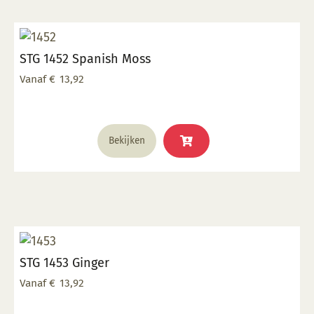
Deze
optie
kan
STG 1452 Spanish Moss
gekozen
worden
Vanaf
€
13,92
op
de
productpagina
Dit
Bekijken
product
heeft
meerdere
variaties.
Deze
optie
kan
STG 1453 Ginger
gekozen
worden
Vanaf
€
13,92
op
de