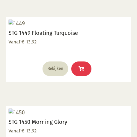
variaties.
Deze
optie
kan
STG 1449 Floating Turquoise
gekozen
worden
Vanaf
€
13,92
op
de
productpagina
Dit
Bekijken
product
heeft
meerdere
variaties.
Deze
optie
kan
STG 1450 Morning Glory
gekozen
worden
Vanaf
€
13,92
op