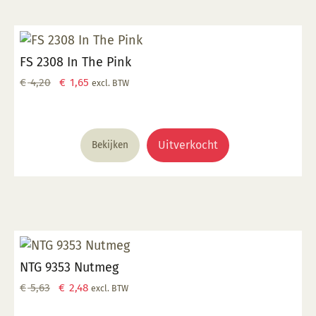
FS 2308 In The Pink
Oorspronkelijke
Huidige
€
4,20
€
1,65
excl. BTW
prijs
prijs
was:
is:
€ 4,20.
€ 1,65.
Uitverkocht
Bekijken
NTG 9353 Nutmeg
Oorspronkelijke
Huidige
€
5,63
€
2,48
excl. BTW
prijs
prijs