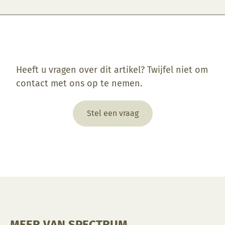
Enkel ingelogde klanten die dit product gekocht hebben, kunnen een beoordeling schrijven.
Heeft u vragen over dit artikel? Twijfel niet om
contact met ons op te nemen.
Stel een vraag
MEER VAN SPECTRUM