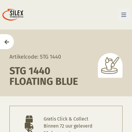
Open 
Home
—
Producten
—
Glazuren
—
STG 1440 Floating 
Artikelcode: STG 1440
STG 1440
FLOATING BLUE
Gratis Click & Collect
Binnen 72 uur geleverd