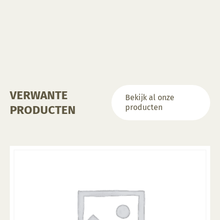
optie
kan
gekozen
worden
op
de
productpagina
VERWANTE
Bekijk al onze
producten
PRODUCTEN