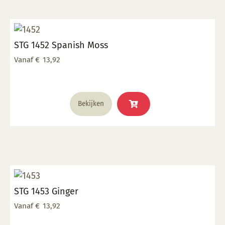
Deze
optie
kan
STG 1452 Spanish Moss
gekozen
worden
Vanaf
€
13,92
op
de
productpagina
Dit
Bekijken
product
heeft
meerdere
variaties.
Deze
optie
kan
STG 1453 Ginger
gekozen
worden
Vanaf
€
13,92
op