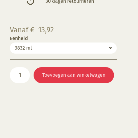
30 dagen retourneren
Vanaf
€
13,92
Eenheid
STG
Toevoegen aan winkelwagen
1440
Floating
Blue
aantal