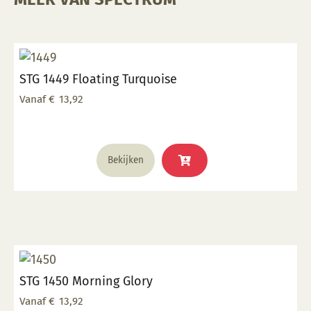
STG 1449 Floating Turquoise
Vanaf
€
13,92
Dit
Bekijken
product
heeft
meerdere
variaties.
Deze
optie
kan
STG 1450 Morning Glory
gekozen
worden
Vanaf
€
13,92