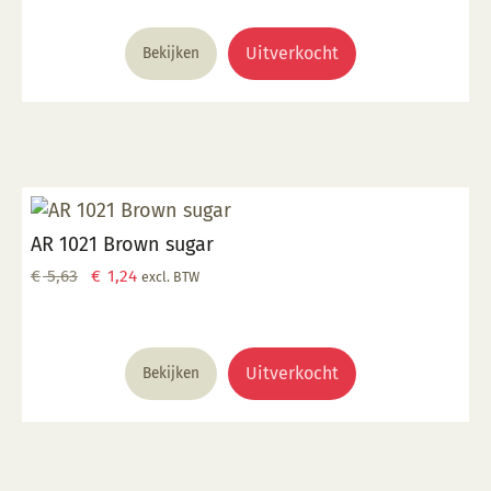
was:
is:
€ 5,63.
€ 2,48.
Uitverkocht
Bekijken
AR 1021 Brown sugar
Oorspronkelijke
Huidige
€
5,63
€
1,24
excl. BTW
prijs
prijs
was:
is:
€ 5,63.
€ 1,24.
Uitverkocht
Bekijken