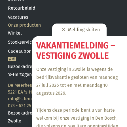
Retourbeleid
Vacatures
Onze producten
Melding sluiten
Winkel
Stookservice
VAKANTIEMELDING –
Cadeaubon saldo
VESTIGING ZWOLLE
Bezoekadres
Onze vestiging in Zwolle is wegens de
's-Hertogenbosch
bedrijfsvakantie gesloten van maandag
27 juli 2026 tot en met maandag 10
De Meerheuvel 21
5221 EA 's-Hertogenbosch
augustus 2026.
info@silex.nl
073 - 631 25 28
Tijdens deze periode bent u van harte
Bezoekadres
welkom bij onze vestiging in Den Bosch,
Zwolle
die volgens de reguliere openingstijden