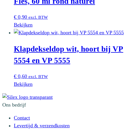
Fles, 60 ml rond naturel
€
0,90
excl. BTW
Bekijken
Klapdekseldop wit, hoort bij VP
5554 en VP 5555
€
0,60
excl. BTW
Bekijken
Ons bedrijf
Contact
Levertijd & verzendkosten