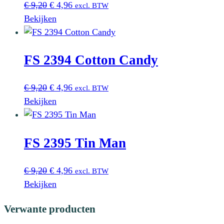
Oorspronkelijke
Huidige
€
9,20
€
4,96
excl. BTW
prijs
prijs
Bekijken
was:
is:
€ 9,20.
€ 4,96.
FS 2394 Cotton Candy
Oorspronkelijke
Huidige
€
9,20
€
4,96
excl. BTW
prijs
prijs
Bekijken
was:
is:
€ 9,20.
€ 4,96.
FS 2395 Tin Man
Oorspronkelijke
Huidige
€
9,20
€
4,96
excl. BTW
prijs
prijs
Bekijken
was:
is:
Verwante producten
€ 9,20.
€ 4,96.