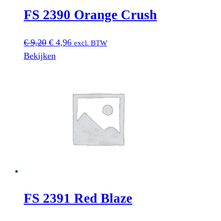
FS 2390 Orange Crush
Oorspronkelijke
Huidige
€
9,20
€
4,96
excl. BTW
prijs
prijs
Bekijken
was:
is:
€ 9,20.
€ 4,96.
FS 2391 Red Blaze