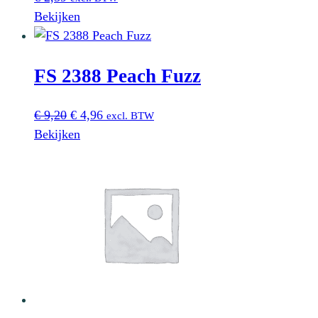
Bekijken
FS 2388 Peach Fuzz
Oorspronkelijke
Huidige
€
9,20
€
4,96
excl. BTW
prijs
prijs
Bekijken
was:
is:
€ 9,20.
€ 4,96.