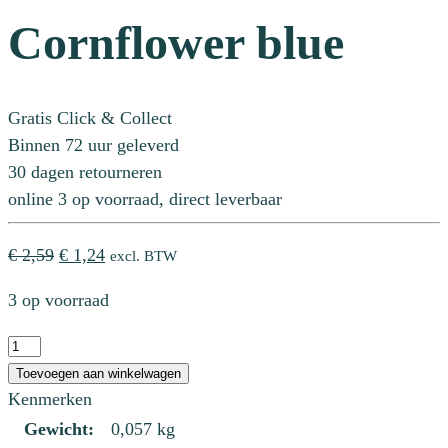
Cornflower blue
Gratis Click & Collect
Binnen 72 uur geleverd
30 dagen retourneren
online 3 op voorraad, direct leverbaar
Oorspronkelijke
Huidige
€
2,59
€
1,24
excl. BTW
prijs
prijs
3 op voorraad
was:
is:
€ 2,59.
€ 1,24.
TOS
2233
Toevoegen aan winkelwagen
Cornflower
Kenmerken
blue
Gewicht:
0,057 kg