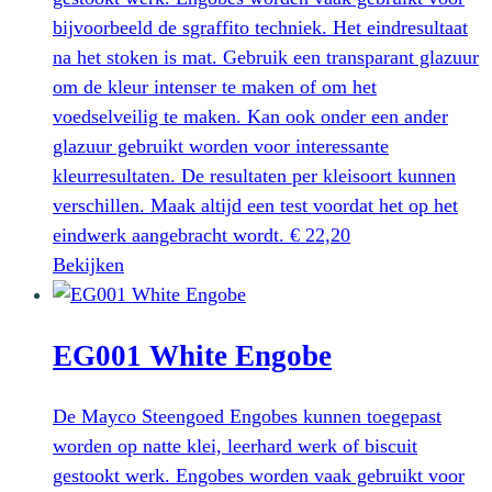
gekozen
bijvoorbeeld de sgraffito techniek. Het eindresultaat
worden
na het stoken is mat. Gebruik een transparant glazuur
op
om de kleur intenser te maken of om het
de
voedselveilig te maken. Kan ook onder een ander
productpagina
glazuur gebruikt worden voor interessante
kleurresultaten. De resultaten per kleisoort kunnen
verschillen. Maak altijd een test voordat het op het
eindwerk aangebracht wordt.
€
22,20
Dit
Bekijken
product
heeft
EG001 White Engobe
meerdere
variaties.
Deze
De Mayco Steengoed Engobes kunnen toegepast
optie
worden op natte klei, leerhard werk of biscuit
kan
gestookt werk. Engobes worden vaak gebruikt voor