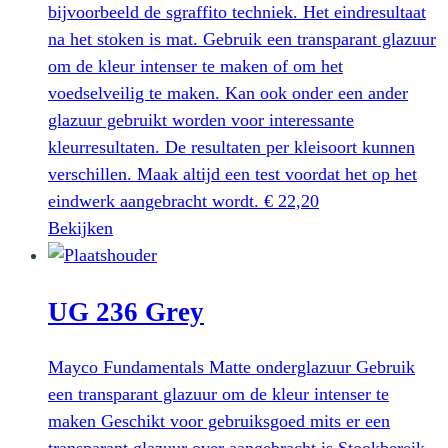
gekozen
bijvoorbeeld de sgraffito techniek. Het eindresultaat
worden
na het stoken is mat. Gebruik een transparant glazuur
op
om de kleur intenser te maken of om het
de
voedselveilig te maken. Kan ook onder een ander
productpagina
glazuur gebruikt worden voor interessante
kleurresultaten. De resultaten per kleisoort kunnen
verschillen. Maak altijd een test voordat het op het
eindwerk aangebracht wordt.
€
22,20
Dit
Bekijken
product
heeft
UG 236 Grey
meerdere
variaties.
Deze
Mayco Fundamentals Matte onderglazuur Gebruik
optie
een transparant glazuur om de kleur intenser te
kan
maken Geschikt voor gebruiksgoed mits er een
gekozen