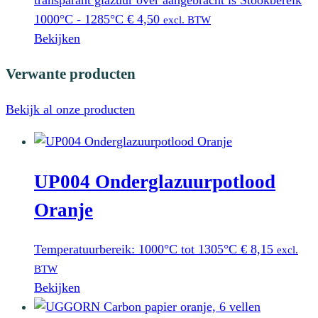
transparant glazuur over aangebracht is Stookbereik
worden
1000°C - 1285°C
€
4,50
excl. BTW
op
Bekijken
de
Verwante producten
productpagina
Bekijk al onze producten
UP004 Onderglazuurpotlood
Oranje
Temperatuurbereik: 1000°C tot 1305°C
€
8,15
excl.
BTW
Bekijken