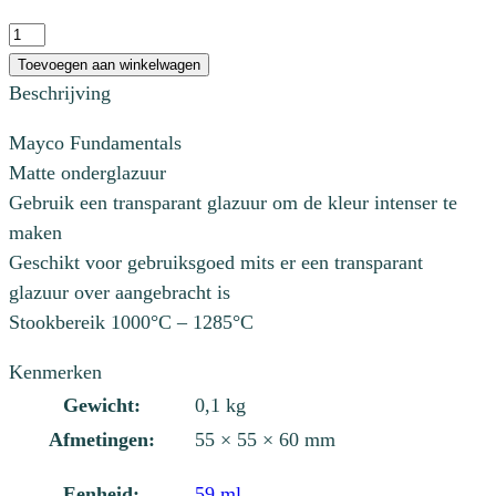
UG
097
Toevoegen aan winkelwagen
Bright
Beschrijving
Blue
Mayco Fundamentals
aantal
Matte onderglazuur
Gebruik een transparant glazuur om de kleur intenser te
maken
Geschikt voor gebruiksgoed mits er een transparant
glazuur over aangebracht is
Stookbereik 1000°C – 1285°C
Kenmerken
Gewicht:
0,1 kg
Afmetingen:
55 × 55 × 60 mm
Eenheid:
59 ml