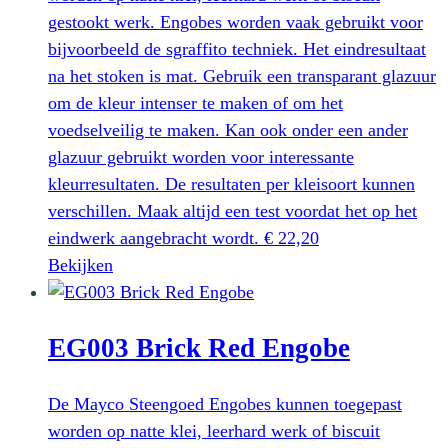
gestookt werk. Engobes worden vaak gebruikt voor
bijvoorbeeld de sgraffito techniek. Het eindresultaat
na het stoken is mat. Gebruik een transparant glazuur
om de kleur intenser te maken of om het
voedselveilig te maken. Kan ook onder een ander
glazuur gebruikt worden voor interessante
kleurresultaten. De resultaten per kleisoort kunnen
verschillen. Maak altijd een test voordat het op het
eindwerk aangebracht wordt.
€
22,20
Dit
Bekijken
product
heeft
EG003 Brick Red Engobe
meerdere
variaties.
Deze
De Mayco Steengoed Engobes kunnen toegepast
optie
worden op natte klei, leerhard werk of biscuit