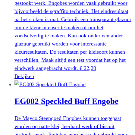
kan
gestookt werk. Engobes worden vaak gebruikt voor
gekozen
bijvoorbeeld de sgraffito techniek. Het eindresultaat
worden
na het stoken is mat. Gebruik een transparant glazuur
op
om de kleur intenser te maken of om het
de
voedselveilig te maken. Kan ook onder een ander
productpagina
glazuur gebruikt worden voor interessante
kleurresultaten. De resultaten per kleisoort kunnen
verschillen. Maak altijd een test voordat het op het
eindwerk aangebracht wordt.
€
22,20
Dit
Bekijken
product
heeft
EG002 Speckled Buff Engobe
meerdere
variaties.
Deze
De Mayco Steengoed Engobes kunnen toegepast
optie
worden op natte klei, leerhard werk of biscuit
kan
gestookt werk. Engobes worden vaak gebruikt voor