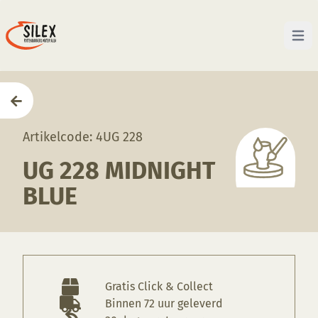
Open 
Home
—
Producten
—
Glazuren
—
UG 228 Midnight B
Artikelcode: 4UG 228
UG 228 MIDNIGHT
BLUE
Gratis Click & Collect
Binnen 72 uur geleverd