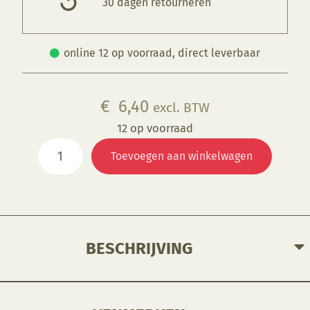
30 dagen retourneren
online 12 op voorraad, direct leverbaar
€
6,40
excl. BTW
12 op voorraad
UG
Toevoegen aan winkelwagen
228
Midnight
Blue
aantal
BESCHRIJVING
Gebruik een transparant glazuur om de kleur intenser te maken
Geschikt voor gebruiksgoed mits er een transparant glazuur over aangebracht is