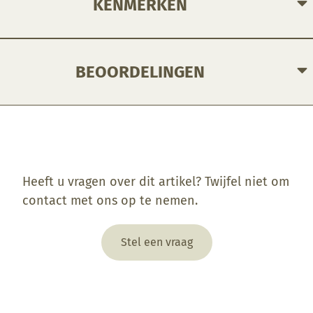
KENMERKEN
BEOORDELINGEN
Enkel ingelogde klanten die dit product gekocht hebben, kunnen een beoordeling schrijven.
Heeft u vragen over dit artikel? Twijfel niet om
contact met ons op te nemen.
Stel een vraag