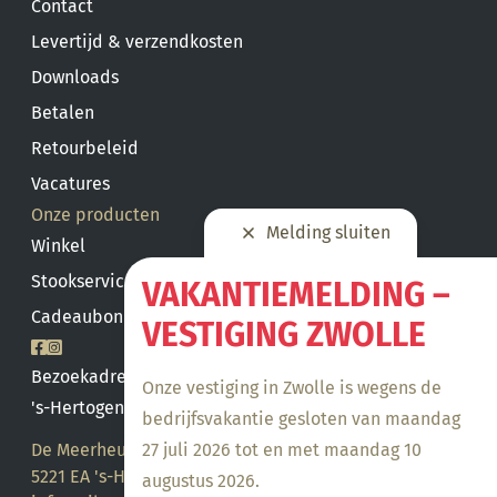
Contact
Levertijd & verzendkosten
Downloads
Betalen
Retourbeleid
Vacatures
Onze producten
Melding sluiten
Winkel
Stookservice
VAKANTIEMELDING –
Cadeaubon saldo
VESTIGING ZWOLLE
Bezoekadres
Onze vestiging in Zwolle is wegens de
's-Hertogenbosch
bedrijfsvakantie gesloten van maandag
27 juli 2026 tot en met maandag 10
De Meerheuvel 21
5221 EA 's-Hertogenbosch
augustus 2026.