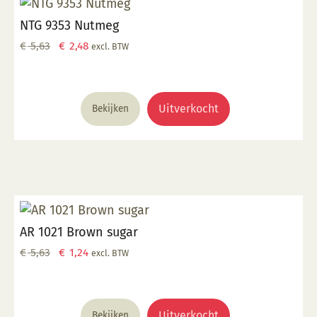
NTG 9353 Nutmeg
Oorspronkelijke
Huidige
€
5,63
€
2,48
excl. BTW
prijs
prijs
was:
is:
€ 5,63.
€ 2,48.
Uitverkocht
Bekijken
AR 1021 Brown sugar
Oorspronkelijke
Huidige
€
5,63
€
1,24
excl. BTW
prijs
prijs
was:
is:
€ 5,63.
€ 1,24.
Uitverkocht
Bekijken