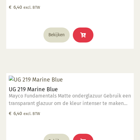
Geschikt voor gebruiksgoed mits er een transparant
€
6,40
excl. BTW
glazuur over aangebracht is Stookbereik 1000°C -
1285°C
Bekijken
UG 219 Marine Blue
Mayco Fundamentals Matte onderglazuur Gebruik een
transparant glazuur om de kleur intenser te maken
Geschikt voor gebruiksgoed mits er een transparant
€
6,40
excl. BTW
glazuur over aangebracht is Stookbereik 1000°C -
1285°C