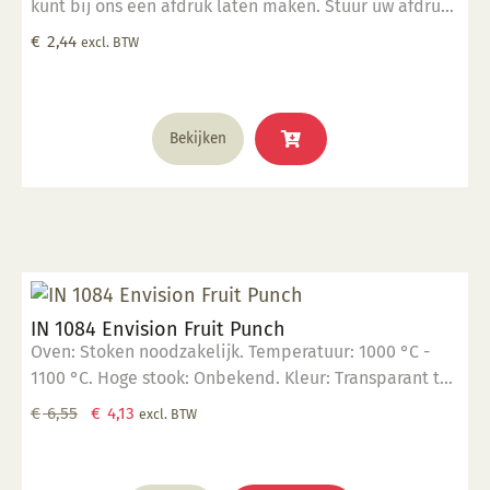
kunt bij ons een afdruk laten maken. Stuur uw afdruk
in pdf formaat naar ons email adres en bestel dit
€
2,44
excl. BTW
product samen met SP 5905.
Bekijken
IN 1084 Envision Fruit Punch
Oven: Stoken noodzakelijk. Temperatuur: 1000 °C -
1100 °C. Hoge stook: Onbekend. Kleur: Transparant tot
opaak. Aantal lagen: 1-3 lagen. Voedselveilig:
Oorspronkelijke
Huidige
€
6,55
€
4,13
excl. BTW
Voedselveilig indien volledig afgedekt met een
prijs
prijs
voedselveilige transparante glazuur. Giftig: Nee. Hoe
was:
is:
te gebruiken: 1. Breng aan op een 1060 °C biscuit