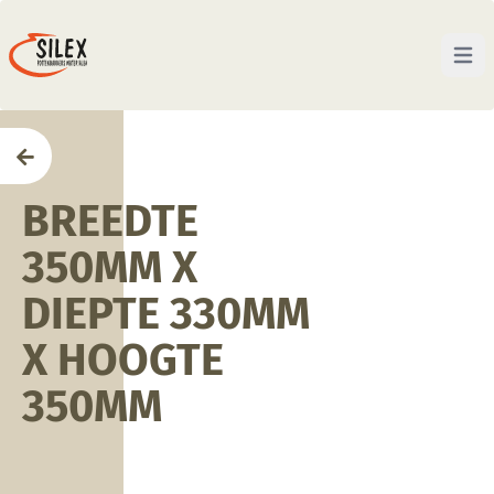
Open 
Home
BREEDTE
350MM X
DIEPTE 330MM
X HOOGTE
350MM