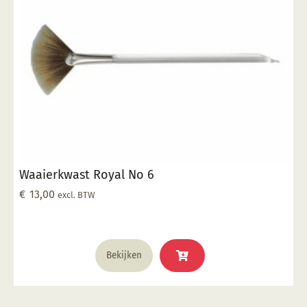
kan
gekozen
worden
op
de
productpagina
Waaierkwast Royal No 6
€
13,00
excl. BTW
Bekijken