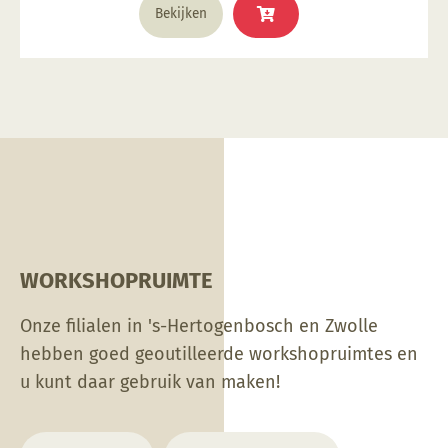
warmte op een veel betere manier vastgehouden in
Bekijken
de oven. Aan de ene kant bespaart dit stroom, en aan
de andere kant slijten de verwarmingselementen
minder snel.
WORKSHOPRUIMTE
Onze filialen in 's-Hertogenbosch en Zwolle
hebben goed geoutilleerde workshopruimtes en
u kunt daar gebruik van maken!