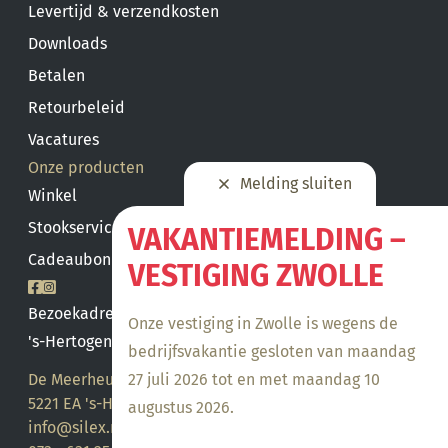
Levertijd & verzendkosten
Downloads
Betalen
Retourbeleid
Vacatures
Onze producten
Melding sluiten
Winkel
Stookservice
VAKANTIEMELDING –
Cadeaubon saldo
VESTIGING ZWOLLE
Bezoekadres
Onze vestiging in Zwolle is wegens de
's-Hertogenbosch
bedrijfsvakantie gesloten van maandag
De Meerheuvel 21
27 juli 2026 tot en met maandag 10
5221 EA 's-Hertogenbosch
augustus 2026.
info@silex.nl