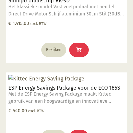
Shimpo draaischijf RK-3D
Het klassieke model Vast voetpedaal met hendel
Direct Drive Motor Schijf aluminium 30cm Stil (30dB)
400 Watt vermogen 40 kg draaigewicht Op dit
€
1.415,00
excl. BTW
product krijgt u 2 jaar garantie.
Bekijken
ESP Energy Savings Package voor de ECO 185S
Met de ESP Energy Saving Package maakt Kittec
gebruik van een hoogwaardige en innovatieve
meerlaagse premium isolatie in de zijkant en de
€
540,00
excl. BTW
basis van de oven, in plaats van de gebruikelijke
achterisolatie voor een extreem laag
energieverbruik. Dankzij deze extra isolatie wordt de