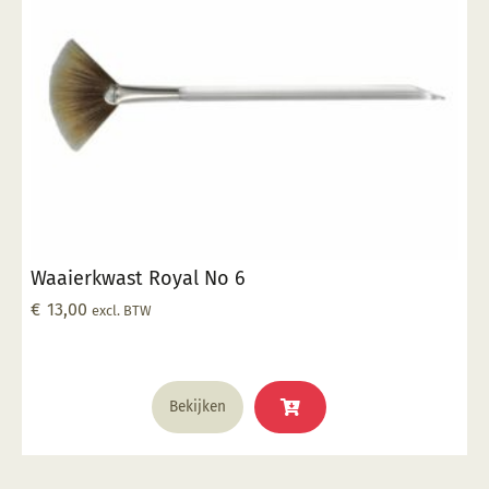
kan
gekozen
worden
op
de
productpagina
Waaierkwast Royal No 6
€
13,00
excl. BTW
Bekijken