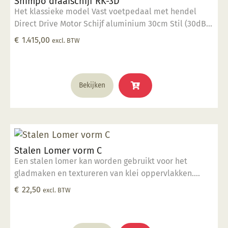
Shimpo draaischijf RK-3D
Het klassieke model Vast voetpedaal met hendel
Direct Drive Motor Schijf aluminium 30cm Stil (30dB)
400 Watt vermogen 40 kg draaigewicht Op dit
€
1.415,00
excl. BTW
product krijgt u 2 jaar garantie.
Bekijken
Stalen Lomer vorm C
Een stalen lomer kan worden gebruikt voor het
gladmaken en textureren van klei oppervlakken.
Gemaakt van gehard blauw staal.
€
22,50
excl. BTW