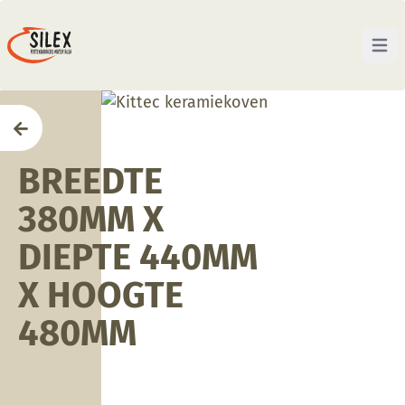
Open 
Home
BREEDTE
380MM X
DIEPTE 440MM
X HOOGTE
480MM