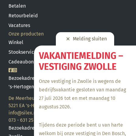
Betalen
Retourbeleid
Vacatures
Onze producten
Melding sluiten
Winkel
Stookservice
VAKANTIEMELDING –
Cadeaubon saldo
VESTIGING ZWOLLE
Bezoekadres
Onze vestiging in Zwolle is wegens de
's-Hertogenbosch
bedrijfsvakantie gesloten van maandag
De Meerheuvel 21
27 juli 2026 tot en met maandag 10
5221 EA 's-Hertogenbosch
augustus 2026.
info@silex.nl
073 - 631 25 28
Tijdens deze periode bent u van harte
Bezoekadres
welkom bij onze vestiging in Den Bosch,