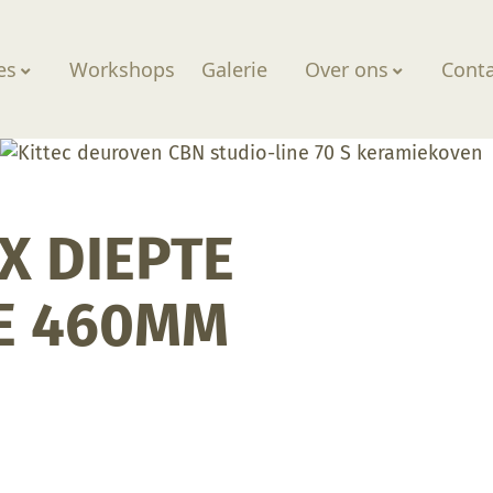
es
Workshops
Galerie
Over ons
Cont
X DIEPTE
E 460MM