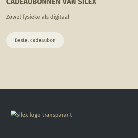
CADEAUBONNEN VAN SILEX
productpagina
handen wassen na
gebruik. Tijdens gebruik
Zowel fysieke als digitaal
niet eten, drinken of
roken.
Bestel cadeaubon