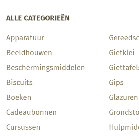
ALLE CATEGORIEËN
Apparatuur
Gereeds
Beeldhouwen
Gietklei
Beschermingsmiddelen
Giettafe
Biscuits
Gips
Boeken
Glazuren
Cadeaubonnen
Grondsto
Cursussen
Hulpmid