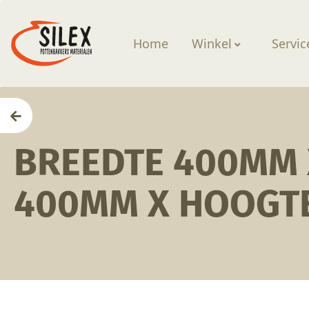
Home
Winkel
Servic
Home
BREEDTE 400MM 
400MM X HOOGT