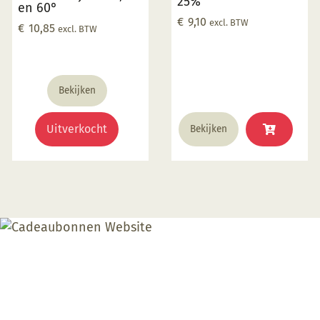
25%
en 60°
€
9,10
excl. BTW
€
10,85
excl. BTW
Bekijken
Uitverkocht
Bekijken