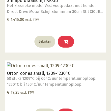
Shimpo draaischijf RK-3D
Het klassieke model Vast voetpedaal met hendel
Direct Drive Motor Schijf aluminium 30cm Stil (30dB)
400 Watt vermogen 40 kg draaigewicht Op dit
€
1.415,00
excl. BTW
product krijgt u 2 jaar garantie.
Bekijken
Orton cones small, 1209-1230°C
50 stuks 1209°C bij 60°C/uur temperatuur oploop.
1230°C bij 150°C/uur temperatuur oploop.
€
19,25
excl. BTW