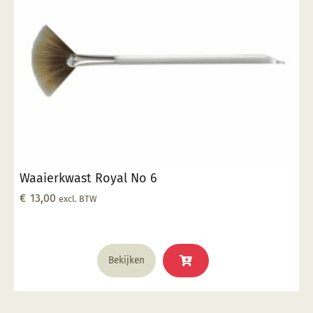
kan
gekozen
worden
op
de
productpagina
Waaierkwast Royal No 6
€
13,00
excl. BTW
Bekijken