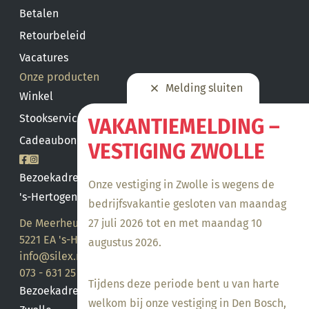
Betalen
Retourbeleid
Vacatures
Onze producten
Melding sluiten
Winkel
Stookservice
VAKANTIEMELDING –
Cadeaubon saldo
VESTIGING ZWOLLE
Bezoekadres
Onze vestiging in Zwolle is wegens de
's-Hertogenbosch
bedrijfsvakantie gesloten van maandag
De Meerheuvel 21
27 juli 2026 tot en met maandag 10
5221 EA 's-Hertogenbosch
augustus 2026.
info@silex.nl
073 - 631 25 28
Tijdens deze periode bent u van harte
Bezoekadres
welkom bij onze vestiging in Den Bosch,