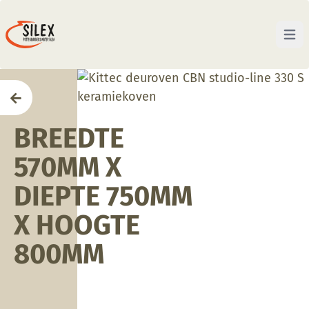
Open 
Home
BREEDTE
570MM X
DIEPTE 750MM
X HOOGTE
800MM