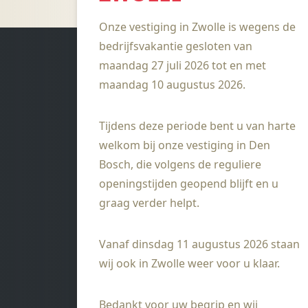
het werk geglazuurd
Onze vestiging in Zwolle is wegens de
en nog een keer
gestookt worden.
bedrijfsvakantie gesloten van
maandag 27 juli 2026 tot en met
maandag 10 augustus 2026.
Tijdens deze periode bent u van harte
welkom bij onze vestiging in Den
Bosch, die volgens de reguliere
openingstijden geopend blijft en u
graag verder helpt.
Vanaf dinsdag 11 augustus 2026 staan
wij ook in Zwolle weer voor u klaar.
Bedankt voor uw begrip en wij