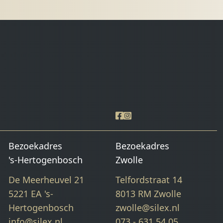
Bezoekadres
Bezoekadres
's-Hertogenbosch
Zwolle
De Meerheuvel 21
Telfordstraat 14
5221 EA 's-
8013 RM Zwolle
Hertogenbosch
zwolle@silex.nl
info@silex.nl
073 - 631 54 05