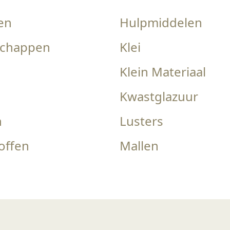
en
Hulpmiddelen
chappen
Klei
Klein Materiaal
Kwastglazuur
n
Lusters
offen
Mallen