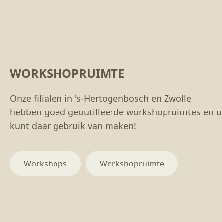
optie
van het glazuur, de
kan
stooktemperatuur en
gekozen
kleisoort.
worden
Voorzorgsmaatregelen;
op
handen wassen na
de
gebruik. Tijdens
WORKSHOPRUIMTE
productpagina
gebruik niet eten,
drinken of roken.
Onze filialen in 's-Hertogenbosch en Zwolle
hebben goed geoutilleerde workshopruimtes en u
kunt daar gebruik van maken!
Workshops
Workshopruimte