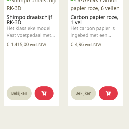
Shimpo draaischijf
Carbon papier roze,
RK-3D
1 vel
Het klassieke model
Het carbon papier is
Vast voetpedaal met
ingebed met een
hendel Direct Drive
keramisch
€
1.415,00
€
4,96
excl. BTW
excl. BTW
Motor Schijf
onderglazuur die op
aluminium 30cm Stil
biscuit kan worden
(30dB) 400 Watt
overgebracht met
vermogen 40 kg
behulp van een pen of
draaigewicht Op dit
potlood. Zo kan elke
product krijgt u 2 jaar
afbeelding of foto
garantie.
worden overgebracht
Bekijken
Bekijken
op je werkstuk. Het
carbonpapier is het
beste te gebruiken op
biscuitwerk met een
transparant glazuur.