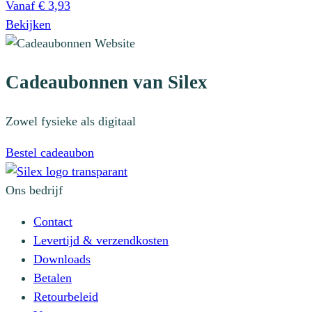
Vanaf
€
3,93
Dit
Bekijken
product
heeft
Cadeaubonnen van Silex
meerdere
variaties.
Deze
Zowel fysieke als digitaal
optie
Bestel cadeaubon
kan
gekozen
Ons bedrijf
worden
op
Contact
de
Levertijd & verzendkosten
productpagina
Downloads
Betalen
Retourbeleid