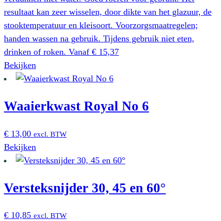
resultaat kan zeer wisselen, door dikte van het glazuur, de
stooktemperatuur en kleisoort. Voorzorgsmaatregelen;
handen wassen na gebruik. Tijdens gebruik niet eten,
drinken of roken.
Vanaf
€
15,37
Dit
Bekijken
product
heeft
Waaierkwast Royal No 6
meerdere
variaties.
Deze
€
13,00
excl. BTW
optie
Bekijken
kan
gekozen
worden
Versteksnijder 30, 45 en 60°
op
de
€
10,85
excl. BTW