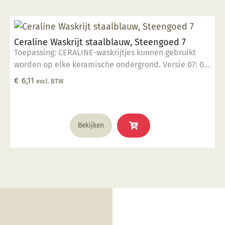
Ceraline Waskrijt staalblauw, Steengoed 7
Toepassing: CERALINE-waskrijtjes kunnen gebruikt
worden op elke keramische ondergrond. Versie 07: 07
is voor steengoed en heeft een temperatuurbereik
€
6,11
excl. BTW
van 1150°C - 1300°C. Eigenschappen: CERALINE-
waskrijtjes bieden heel wat voordelen: 1. De
aangebrachte decoratie is onuitwisbaar en als het
ware verzegeld. Hierdoor is het mogelijk met de
Bekijken
kwast te glazuren zonder de CERALINE lijnen open te
vegen. 2. In tegenstelling tot potloden en krijtjes kan
men een dekkende glazuur aanbrengen over de
CERALINE zonder deze te maskeren. 3. Door de
waterafstotende eigenschap gaat het invullen met
pigment of glazuur sneller en nauwkeuriger. 4. Door
het anti-flux karakter van CERALINE wordt het
overvloeien van het aangrenzende glazuur bij het