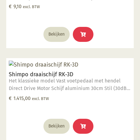
€
9,10
excl. BTW
Bekijken
Shimpo draaischijf RK-3D
Het klassieke model Vast voetpedaal met hendel
Direct Drive Motor Schijf aluminium 30cm Stil (30dB)
400 Watt vermogen 40 kg draaigewicht Op dit
€
1.415,00
excl. BTW
product krijgt u 2 jaar garantie.
Bekijken