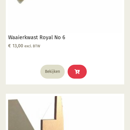
productpagina
Waaierkwast Royal No 6
€
13,00
excl. BTW
Bekijken