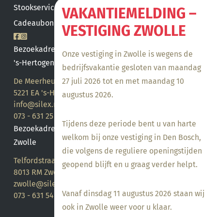
Stookservice
VAKANTIEMELDING –
Cadeaubon saldo
VESTIGING ZWOLLE
Bezoekadres
Onze vestiging in Zwolle is wegens de
's-Hertogenbosch
bedrijfsvakantie gesloten van maandag
De Meerheuvel 21
27 juli 2026 tot en met maandag 10
5221 EA 's-Hertogenbosch
augustus 2026.
info@silex.nl
073 - 631 25 28
Tijdens deze periode bent u van harte
Bezoekadres
welkom bij onze vestiging in Den Bosch,
Zwolle
die volgens de reguliere openingstijden
Telfordstraat 14
geopend blijft en u graag verder helpt.
8013 RM Zwolle
zwolle@silex.nl
Vanaf dinsdag 11 augustus 2026 staan wij
073 - 631 54 05
ook in Zwolle weer voor u klaar.