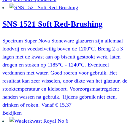
SNS 1521 Soft Red-Brushing
Spectrum Super Nova Stoneware glazuren zijn allemaal
loodvrij en voedselveilig boven de 1200°C. Breng 2 a 3
lagen met de kwast aan op biscuit gestookt werk, laten
drogen en stoken op 1185°C - 1240°C. Eventueel
verdunnen met water. Goed roeren voor gebruik. Het
resultaat kan zeer wisselen, door dikte van het glazuur, de
stooktemperatuur en kleisoort. Voorzorgsmaatregelen;
handen wassen na gebruik. Tijdens gebruik niet eten,
drinken of roken.
Vanaf
€
15,37
Dit
Bekijken
product
heeft