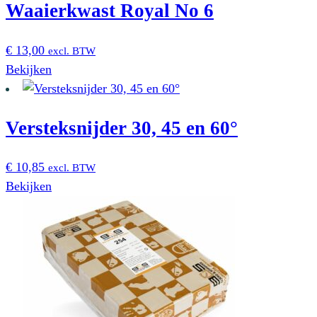
Waaierkwast Royal No 6
meerdere
variaties.
Deze
€
13,00
excl. BTW
optie
Bekijken
kan
gekozen
worden
Versteksnijder 30, 45 en 60°
op
de
€
10,85
excl. BTW
productpagina
Bekijken