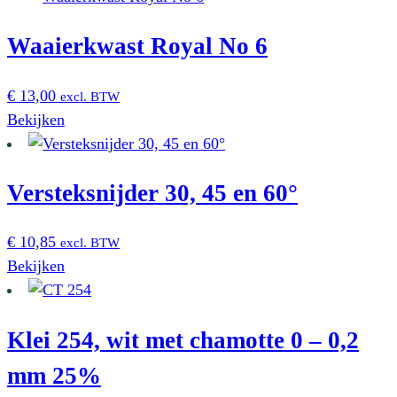
heeft
Waaierkwast Royal No 6
meerdere
variaties.
Deze
€
13,00
excl. BTW
optie
Bekijken
kan
gekozen
worden
Versteksnijder 30, 45 en 60°
op
de
€
10,85
excl. BTW
productpagina
Bekijken
Klei 254, wit met chamotte 0 – 0,2
mm 25%