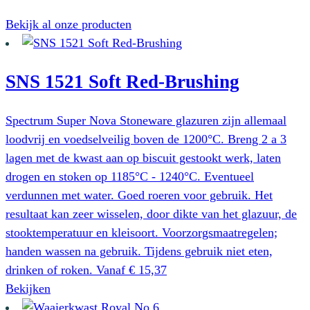
Bekijk al onze producten
SNS 1521 Soft Red-Brushing
Spectrum Super Nova Stoneware glazuren zijn allemaal
loodvrij en voedselveilig boven de 1200°C. Breng 2 a 3
lagen met de kwast aan op biscuit gestookt werk, laten
drogen en stoken op 1185°C - 1240°C. Eventueel
verdunnen met water. Goed roeren voor gebruik. Het
resultaat kan zeer wisselen, door dikte van het glazuur, de
stooktemperatuur en kleisoort. Voorzorgsmaatregelen;
handen wassen na gebruik. Tijdens gebruik niet eten,
drinken of roken.
Vanaf
€
15,37
Dit
Bekijken
product