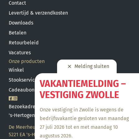
Contact
Levertijd & verzendkosten
Downloads
Betalen
Retourbeleid
Vacatures
Onze producten
Melding sluiten
Winkel
Stookservice
VAKANTIEMELDING –
Cadeaubon saldo
VESTIGING ZWOLLE
Bezoekadres
Onze vestiging in Zwolle is wegens de
's-Hertogenbosch
bedrijfsvakantie gesloten van maandag
De Meerheuvel 21
27 juli 2026 tot en met maandag 10
5221 EA 's-Hertogenbosch
augustus 2026.