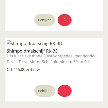
Bekijken
Shimpo draaischijf RK-3D
Het klassieke model Vast voetpedaal met hendel
Direct Drive Motor Schijf aluminium 30cm Stil
(30dB) 400 Watt vermogen 40 kg draaigewicht Op
€
1.415,00
excl. BTW
dit product krijgt u 2 jaar garantie.
Bekijken