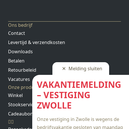
met instelbare wachttijd in segment 2. -
Mogelijkheid om het programma aan te passen
tijdens het stoken. Levertijd: Op aanvraag, indien
op voorraad direct leverbaar.
Ons bedrijf
Contact
Levertijd & verzendkosten
Downloads
Betalen
Melding sluiten
Retourbeleid
Vacatures
VAKANTIEMELDING
Onze producten
– VESTIGING
Winkel
ZWOLLE
Stookservice
Cadeaubon saldo
Onze vestiging in Zwolle is wegens de
bedrijfsvakantie gesloten van maandag