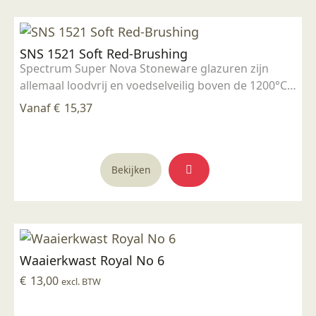
SNS 1521 Soft Red-Brushing
Spectrum Super Nova Stoneware glazuren zijn
allemaal loodvrij en voedselveilig boven de 1200°C.
Breng 2 a 3 lagen met de kwast aan op biscuit
Vanaf
€
15,37
gestookt werk, laten drogen en stoken op 1185°C -
1240°C. Eventueel verdunnen met water. Goed
roeren voor gebruik. Het resultaat kan zeer
Dit
wisselen, door dikte van het glazuur, de
Bekijken
product
stooktemperatuur en kleisoort.
heeft
Voorzorgsmaatregelen; handen wassen na
meerdere
gebruik. Tijdens gebruik niet eten, drinken of
variaties.
roken.
Deze
Waaierkwast Royal No 6
optie
kan
€
13,00
excl. BTW
gekozen
worden