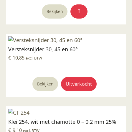
op
Bekijken
de
productpagina
Versteksnijder 30, 45 en 60°
€
10,85
excl. BTW
Uitverkocht
Bekijken
Klei 254, wit met chamotte 0 – 0,2 mm 25%
€
9,10
excl. BTW