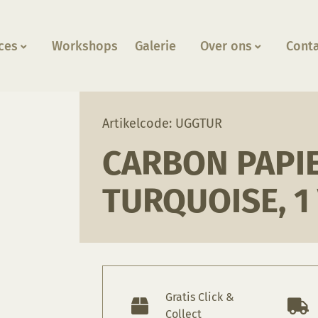
ces
Workshops
Galerie
Over ons
Cont
uoise, 1 vel
Artikelcode: UGGTUR
CARBON PAPI
TURQUOISE, 1
Gratis Click &
Collect