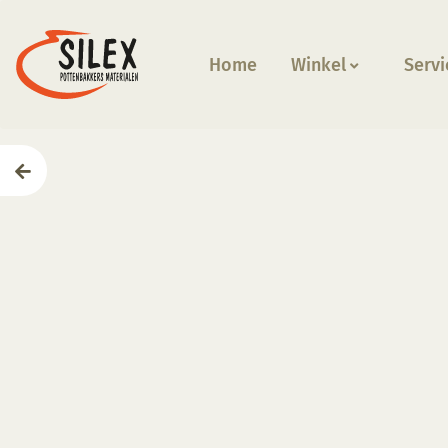
Home
Winkel
Servi
Home
—
Producten
—
Glazuren
—
Carbon papier turq