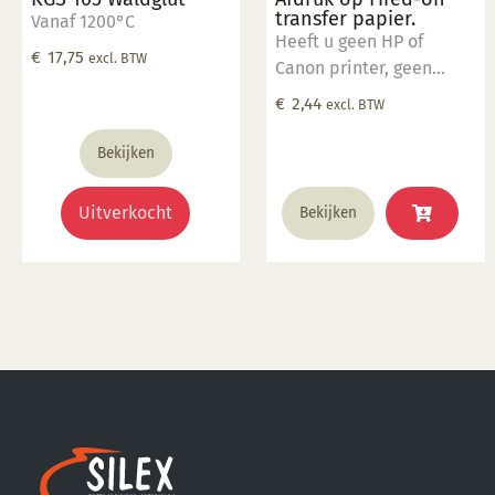
transfer papier.
Vanaf 1200°C
Heeft u geen HP of
€
17,75
excl. BTW
Canon printer, geen
probleem u kunt bij ons
€
2,44
excl. BTW
een afdruk laten maken.
Stuur uw afdruk in pdf
Bekijken
formaat naar ons email
adres en bestel dit
Uitverkocht
Bekijken
product samen met SP
5905.