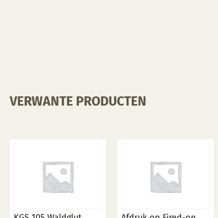
VERWANTE PRODUCTEN
KGS 105 Waldglut
Afdruk op Fired-on