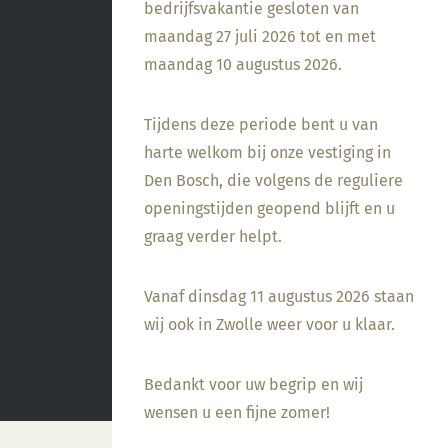
bedrijfsvakantie gesloten van
maandag 27 juli 2026 tot en met
maandag 10 augustus 2026.
Tijdens deze periode bent u van
harte welkom bij onze vestiging in
Den Bosch, die volgens de reguliere
openingstijden geopend blijft en u
graag verder helpt.
Vanaf dinsdag 11 augustus 2026 staan
wij ook in Zwolle weer voor u klaar.
Bedankt voor uw begrip en wij
wensen u een fijne zomer!