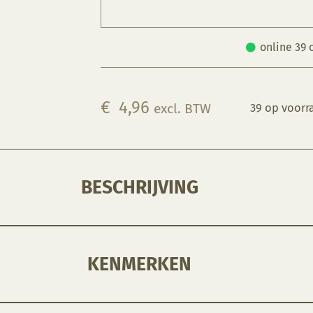
online 39 
€
4,96
excl. BTW
39 op voorr
BESCHRIJVING
den overgebracht met behulp van een pen of potlood. Zo kan elke afbeelding of foto worden overgebracht op je werkstuk.
KENMERKEN