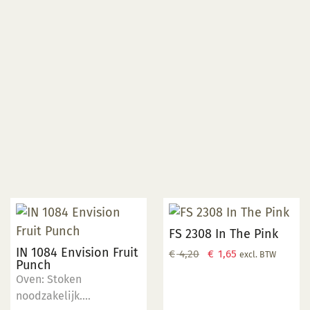
FS 2308 In The Pink
IN 1084 Envision Fruit
Oorspronkelijke
Huidige
€
4,20
€
1,65
excl. BTW
Punch
prijs
prijs
Oven: Stoken
was:
is:
noodzakelijk.
€ 4,20.
€ 1,65.