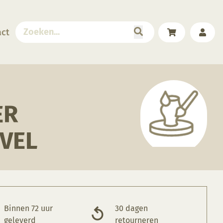
act
ER
 VEL
Binnen 72 uur
30 dagen
geleverd
retourneren