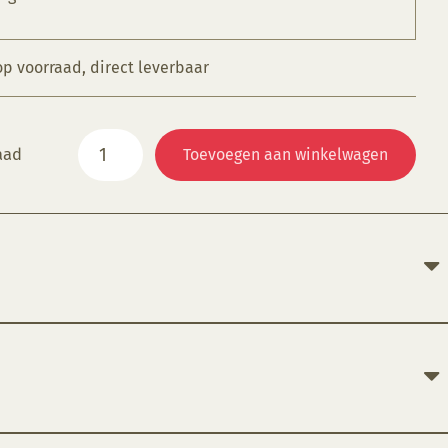
op voorraad, direct leverbaar
Carbon
aad
Toevoegen aan winkelwagen
papier
turquoise,
1
vel
aantal