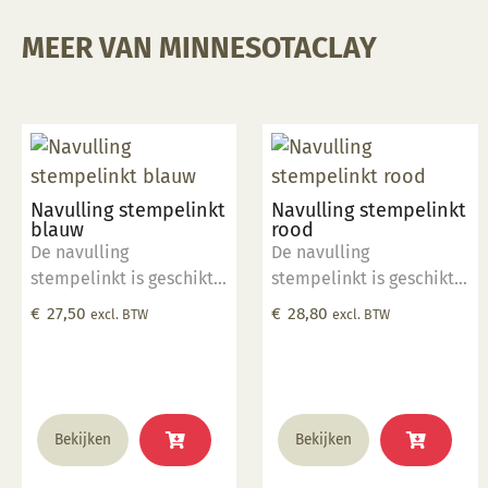
MEER VAN MINNESOTACLAY
Navulling stempelinkt
Navulling stempelinkt
blauw
rood
De navulling
De navulling
stempelinkt is geschikt
stempelinkt is geschikt
om het stempelkussen
om het stempelkussen
€
27,50
€
28,80
excl. BTW
excl. BTW
(PADBLU) bij te vullen
(PADBRD) bij te vullen
wanneer deze op is.
wanneer deze op is.
Bekijken
Bekijken