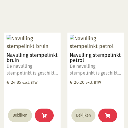
Navulling stempelinkt
Navulling stempelinkt
bruin
petrol
De navulling
De navulling
stempelinkt is geschikt
stempelinkt is geschikt
om het stempelkussen
om het stempelkussen
€
24,85
€
26,20
excl. BTW
excl. BTW
(PADBRN) bij te vullen
(PADTEA) bij te vullen
wanneer deze op is.
wanneer deze op is.
Bekijken
Bekijken