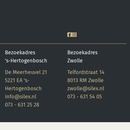
Stook het werk op
triangels op 1000 °C. 5.
Maak schoon met water.
Bezoekadres
Bezoekadres
's-Hertogenbosch
Zwolle
De Meerheuvel 21
Telfordstraat 14
5221 EA 's-
8013 RM Zwolle
Hertogenbosch
zwolle@silex.nl
info@silex.nl
073 - 631 54 05
073 - 631 25 28