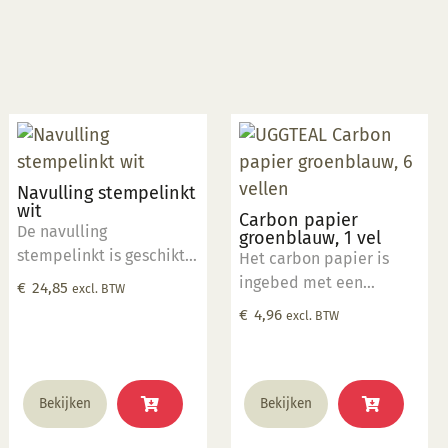
Navulling stempelinkt
wit
Carbon papier
De navulling
groenblauw, 1 vel
stempelinkt is geschikt
Het carbon papier is
om het stempelkussen
ingebed met een
€
24,85
excl. BTW
(PADWHT) bij te vullen
keramisch onderglazuur
€
4,96
excl. BTW
wanneer deze op is.
die op biscuit kan
worden overgebracht
met behulp van een pen
of potlood. Zo kan elke
Bekijken
Bekijken
afbeelding of foto