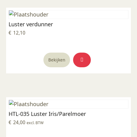
Deze
optie
kan
Luster verdunner
gekozen
worden
€
12,10
op
de
productpagina
Dit
Bekijken
product
heeft
meerdere
variaties.
Deze
optie
kan
HTL-035 Luster Iris/Parelmoer
gekozen
worden
€
24,00
excl. BTW
op
de