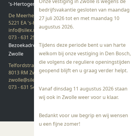
Onze vestiging in Zwolle is wegens de
's-Hertogenbosch
bedrijfsvakantie gesloten van maandag
De Meerheuvel 21
27 juli 2026 tot en met maandag 10
5221 EA 's-Hertogenbosch
augustus 2026.
info@silex.nl
073 - 631 25 28
Tijdens deze periode bent u van harte
Bezoekadres
welkom bij onze vestiging in Den Bosch,
Zwolle
die volgens de reguliere openingstijden
Telfordstraat 14
geopend blijft en u graag verder helpt.
8013 RM Zwolle
zwolle@silex.nl
073 - 631 54 05
Vanaf dinsdag 11 augustus 2026 staan
wij ook in Zwolle weer voor u klaar.
Bedankt voor uw begrip en wij wensen
u een fijne zomer!