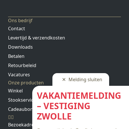
Ons bedrijf
Contact
Levertijd & verzendkosten
Downloads
Betalen
Retourbeleid
Vacatures
Melding sluiten
Onze producten
Winkel
VAKANTIEMELDING
Stookservice
– VESTIGING
Cadeaubon saldo
ZWOLLE
Bezoekadres