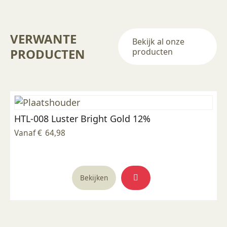
VERWANTE
Bekijk al onze
PRODUCTEN
producten
HTL-008 Luster Bright Gold 12%
Vanaf
€
64,98
Dit
Bekijken
product
heeft
meerdere
variaties.