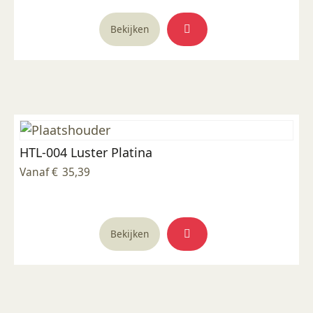
productpagina
Bekijken
HTL-004 Luster Platina
Vanaf
€
35,39
Dit
Bekijken
product
heeft
meerdere
variaties.
Deze