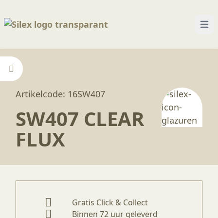
Open
Home
—
Producten
—
Glazuren
—
SW407 Clear Fl
Artikelcode: 16SW407
SW407 CLEAR
FLUX
Gratis Click & Collect
Binnen 72 uur geleverd