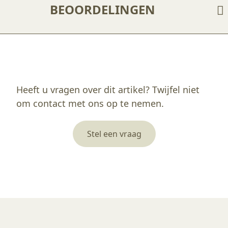
BEOORDELINGEN
Enkel ingelogde klanten die dit product gekocht hebben, kunnen een beoordeling schrijven.
Heeft u vragen over dit artikel? Twijfel niet
om contact met ons op te nemen.
Stel een vraag