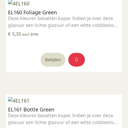
EL160 Foliage Green
Deze kleuren bevatten koper. Indien je over deze
glazuur een lichte glazuur of een witte cobblestone
zet, wordt die glazuur groen. Deze glazuren
€
5,35
excl. BTW
hebben de neiging te gaan lopen tijdens het
bakken. Zet daarom deze glazuren niet te dik aan
de onderrand. Deze glazuren bevatten metaal
partikels die snel weer naar de bodem zakken.
Bekijken
Werk daarom niet vanuit het potje maar schud ze
over in een plat schaaltje. Op deze manier schep je
als het ware de metalen partikels op als je het
penseel vult. Over het algemeen zijn deze glazuren
mooier als je ze niet te dik zet.
EL161 Bottle Green
Deze kleuren bevatten koper. Indien je over deze
glazuur een lichte glazuur of een witte cobblestone