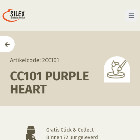
Open 
Home
—
Producten
—
Glazuren
—
CC101 Purple Hear
Artikelcode: 2CC101
CC101 PURPLE
HEART
Gratis Click & Collect
Binnen 72 uur geleverd