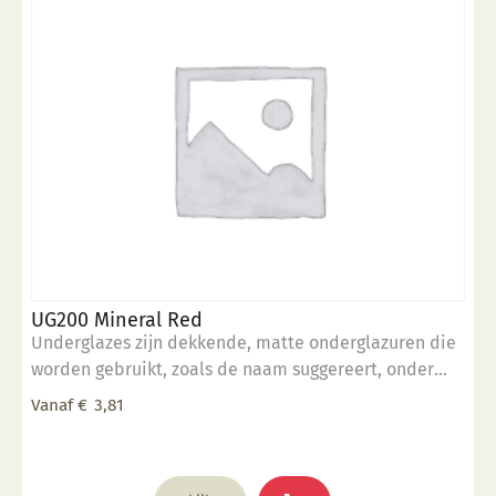
UG200 Mineral Red
Underglazes zijn dekkende, matte onderglazuren die
worden gebruikt, zoals de naam suggereert, onder
een transparant glazuur (mat of glans). Onderglazuur
Vanaf
€
3,81
kan gebruikt worden voor decoratieve doeleinden
waarbij een dekkend karakter gewenst is. Deze
onderglazuren zijn makkelijk aan te brengen en
Dit