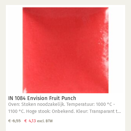
IN 1084 Envision Fruit Punch
Oven: Stoken noodzakelijk. Temperatuur: 1000 °C -
1100 °C. Hoge stook: Onbekend. Kleur: Transparant tot
opaak. Aantal lagen: 1-3 lagen. Voedselveilig:
Oorspronkelijke
Huidige
€
6,55
€
4,13
excl. BTW
Voedselveilig indien volledig afgedekt met een
prijs
prijs