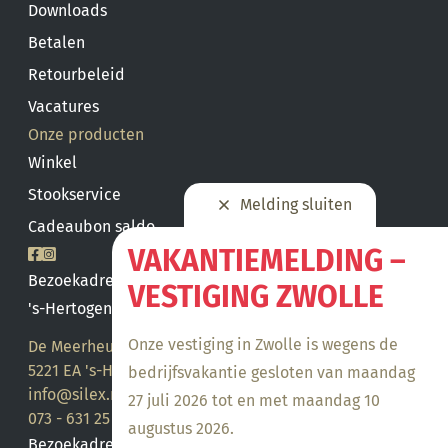
Downloads
Betalen
Retourbeleid
Vacatures
Onze producten
Winkel
Stookservice
Melding sluiten
Cadeaubon saldo
VAKANTIEMELDING –
Bezoekadres
VESTIGING ZWOLLE
's-Hertogenbosch
Onze vestiging in Zwolle is wegens de
De Meerheuvel 21
5221 EA 's-Hertogenbosch
bedrijfsvakantie gesloten van maandag
info@silex.nl
27 juli 2026 tot en met maandag 10
073 - 631 25 28
augustus 2026.
Bezoekadres