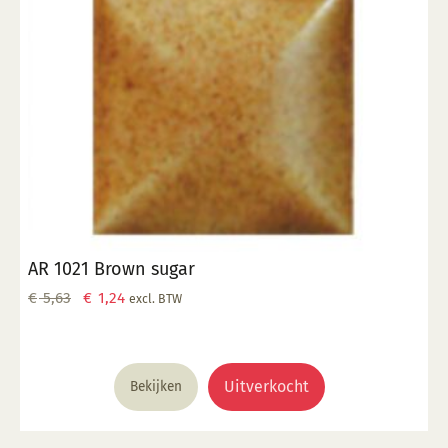
AR 1021 Brown sugar
Oorspronkelijke
Huidige
€
5,63
€
1,24
excl. BTW
prijs
prijs
was:
is:
€ 5,63.
€ 1,24.
Uitverkocht
Bekijken