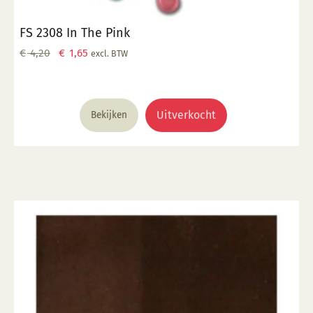
FS 2308 In The Pink
Oorspronkelijke
Huidige
€
4,20
€
1,65
excl. BTW
prijs
prijs
was:
is:
€ 4,20.
€ 1,65.
Uitverkocht
Bekijken