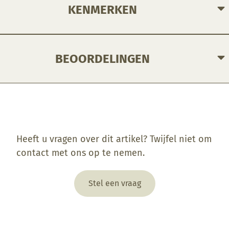
KENMERKEN
BEOORDELINGEN
Enkel ingelogde klanten die dit product gekocht hebben, kunnen een beoordeling schrijven.
Heeft u vragen over dit artikel? Twijfel niet om
contact met ons op te nemen.
Stel een vraag