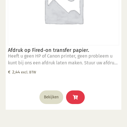
Afdruk op Fired-on transfer papier.
Heeft u geen HP of Canon printer, geen probleem u
kunt bij ons een afdruk laten maken. Stuur uw afdruk
in pdf formaat naar ons email adres en bestel dit
€
2,44
excl. BTW
product samen met SP 5905.
Bekijken