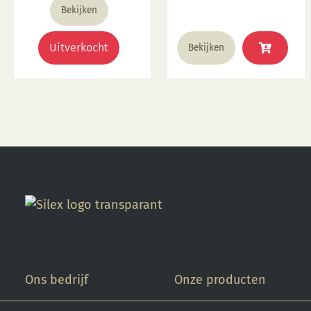
product samen met SP
Bekijken
5905.
Uitverkocht
Bekijken
Ons bedrijf
Onze producten