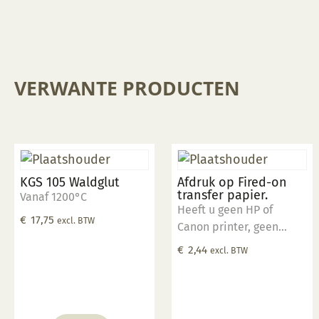
VERWANTE PRODUCTEN
KGS 105 Waldglut
Afdruk op Fired-on
transfer papier.
Vanaf 1200°C
Heeft u geen HP of
€
17,75
excl. BTW
Canon printer, geen
probleem u kunt bij ons
€
2,44
excl. BTW
een afdruk laten maken.
Stuur uw afdruk in pdf
formaat naar ons email
adres en bestel dit