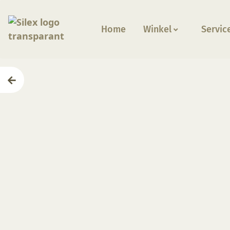
Home
Winkel
Servic
Home
—
Producten
—
Glazuren
—
CC113G Silver Stre