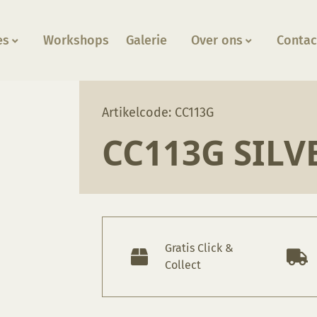
es
Workshops
Galerie
Over ons
Contac
ak
Artikelcode: CC113G
CC113G SILV
Gratis Click &
Collect