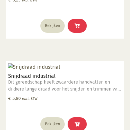
excl. BTW
Bekijken
Snijdraad industrial
Dit gereedschap heeft zwaardere handvatten en
dikkere lange draad voor het snijden en trimmen van
grote kleimassa's. komt in een hitte verzegelde
€
5,80
excl. BTW
polybag.
Bekijken