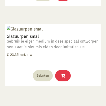
Glazuurpen smal
Gebruik je eigen medium in deze speciaal ontworpen
pen. Laat je niet misleiden door imitaties. De
ingenieurs van Kemper hebben deze tool ontworpen
€
23,35
excl. BTW
om foutloze, consistente lijnen te tekenen. De pen
werkt met verschillende media op de verschillende
vormen van keramiek. Elke pen wordt geleverd met
steelreiniger om de menuetpunt schoon te maken.
Bekijken
Met de Glazuurpen Smal kunt u extra dunne, fijne
lijnen maken.