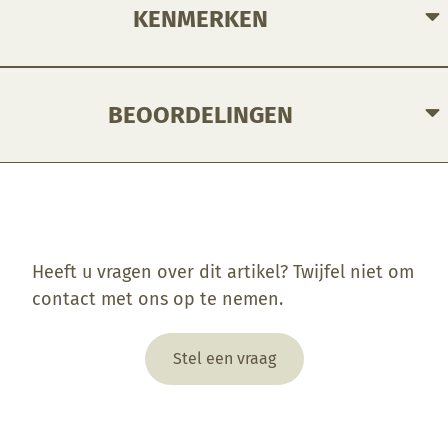
KENMERKEN
BEOORDELINGEN
Enkel ingelogde klanten die dit product gekocht hebben, kunnen een beoordeling schrijven.
Heeft u vragen over dit artikel? Twijfel niet om
contact met ons op te nemen.
Stel een vraag