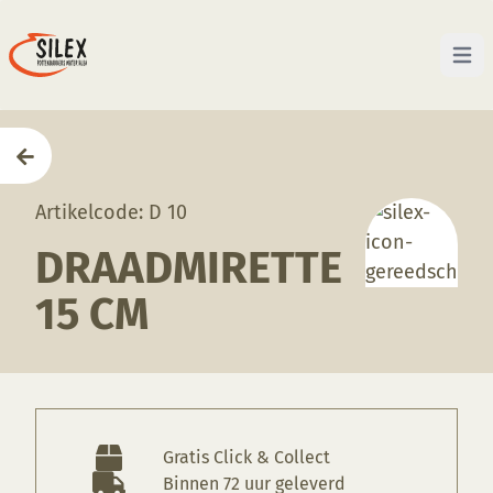
Open 
Home
—
Producten
—
Gereedschappen
—
Draadmire
Artikelcode: D 10
DRAADMIRETTE
15 CM
Gratis Click & Collect
Binnen 72 uur geleverd