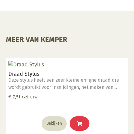
MEER VAN KEMPER
Draad Stylus
Deze stylus heeft een zeer kleine en fijne draad die
wordt gebruikt voor insnijdingen, het maken van
groeven van verschillende grootte en het detailleren
€
7,51
excl. BTW
van kleine oppervlakken. Deze tool is perfect geschikt
voor klein detailwerk.
Bekijken