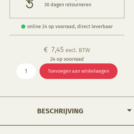
30 dagen retourneren
online 24 op voorraad, direct leverbaar
€
7,45
excl. BTW
24 op voorraad
Draadmirette
Toevoegen aan winkelwagen
15
cm
aantal
BESCHRIJVING
Ontworpen om licht te snijden en verwijderen vangecontroleerde hoeveelheden en vormen van klei.