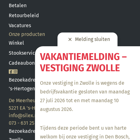
Betalen
Retourbeleid
Vacatures
Onze producten
Melding sluiten
Winkel
Stookservice
VAKANTIEMELDING –
Cadeaubon saldo
VESTIGING ZWOLLE
Bezoekadres
Onze vestiging in Zwolle is wegens de
's-Hertogenbosch
bedrijfsvakantie gesloten van maandag
27 juli 2026 tot en met maandag 10
De Meerheuvel 21
5221 EA 's-Hertogenbosch
augustus 2026.
info@silex.nl
073 - 631 25 28
Tijdens deze periode bent u van harte
Bezoekadres
welkom bij onze vestiging in Den Bosch,
Zwolle