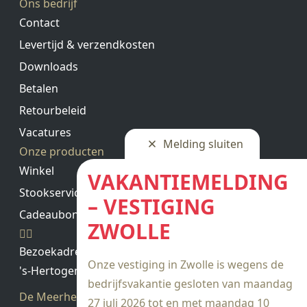
Ons bedrijf
Contact
Levertijd & verzendkosten
Downloads
Betalen
Retourbeleid
Vacatures
Melding sluiten
Onze producten
Winkel
VAKANTIEMELDING
Stookservice
– VESTIGING
Cadeaubon saldo
ZWOLLE
Bezoekadres
Onze vestiging in Zwolle is wegens de
's-Hertogenbosch
bedrijfsvakantie gesloten van maandag
De Meerheuvel 21
27 juli 2026 tot en met maandag 10