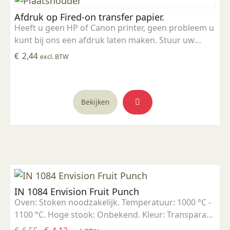
Afdruk op Fired-on transfer papier.
Heeft u geen HP of Canon printer, geen probleem u
kunt bij ons een afdruk laten maken. Stuur uw
afdruk in pdf formaat naar ons email adres en
€
2,44
excl. BTW
bestel dit product samen met SP 5905.
Bekijken
IN 1084 Envision Fruit Punch
Oven: Stoken noodzakelijk. Temperatuur: 1000 °C -
1100 °C. Hoge stook: Onbekend. Kleur: Transparant
tot opaak. Aantal lagen: 1-3 lagen. Voedselveilig: