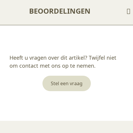
BEOORDELINGEN
Enkel ingelogde klanten die dit product gekocht hebben, kunnen een beoordeling schrijven.
Heeft u vragen over dit artikel? Twijfel niet
om contact met ons op te nemen.
Stel een vraag