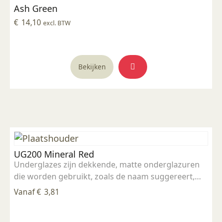
Ash Green
€
14,10
excl. BTW
Bekijken
UG200 Mineral Red
Underglazes zijn dekkende, matte onderglazuren
die worden gebruikt, zoals de naam suggereert,
onder een transparant glazuur (mat of glans).
Vanaf
€
3,81
Onderglazuur kan gebruikt worden voor
decoratieve doeleinden waarbij een dekkend