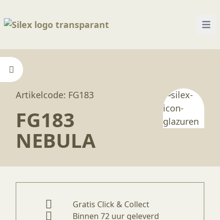
Open
Home
—
Producten
—
Glazuren
—
FG183 Nebula
Artikelcode: FG183
FG183
NEBULA
Gratis Click & Collect
Binnen 72 uur geleverd