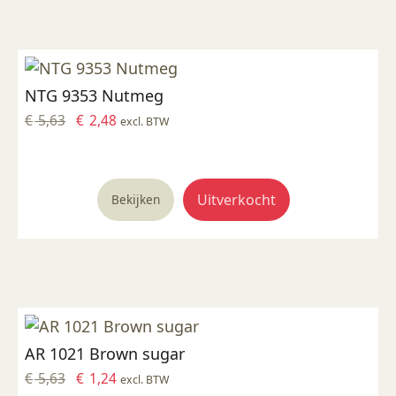
NTG 9353 Nutmeg
Oorspronkelijke
Huidige
€
5,63
€
2,48
excl. BTW
prijs
prijs
was:
is:
€ 5,63.
€ 2,48.
Uitverkocht
Bekijken
AR 1021 Brown sugar
Oorspronkelijke
Huidige
€
5,63
€
1,24
excl. BTW