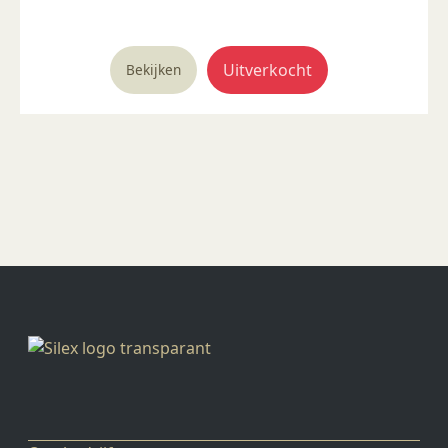
prijs
prijs
was:
is:
€ 5,63.
€ 1,24.
Uitverkocht
Bekijken