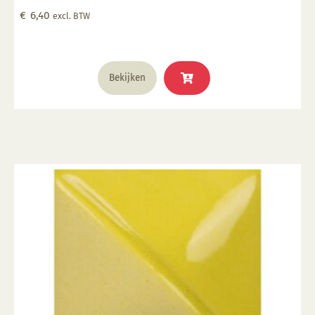
Geschikt voor gebruiksgoed mits er een transparant
€
6,40
excl. BTW
glazuur over aangebracht is Stookbereik 1000°C -
1285°C
Bekijken