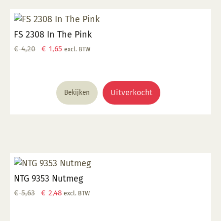
FS 2308 In The Pink
Oorspronkelijke
Huidige
€
4,20
€
1,65
excl. BTW
prijs
prijs
was:
is:
€ 4,20.
€ 1,65.
Uitverkocht
Bekijken
NTG 9353 Nutmeg
Oorspronkelijke
Huidige
€
5,63
€
2,48
excl. BTW
prijs
prijs
was:
is: