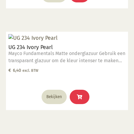
UG 234 Ivory Pearl
Mayco Fundamentals Matte onderglazuur Gebruik een
transparant glazuur om de kleur intenser te maken
Geschikt voor gebruiksgoed mits er een transparant
€
6,40
excl. BTW
glazuur over aangebracht is Stookbereik 1000°C -
1285°C
Bekijken