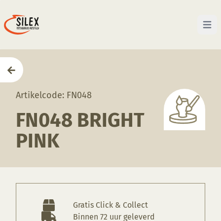
Open 
Home
—
Producten
—
Glazuren
—
FN048 Bright Pink
Artikelcode: FN048
FN048 BRIGHT
PINK
Gratis Click & Collect
Binnen 72 uur geleverd