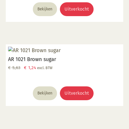
€ 5,63.
€ 2,48.
Uitverkocht
Bekijken
AR 1021 Brown sugar
Oorspronkelijke
Huidige
€
5,63
€
1,24
excl. BTW
prijs
prijs
was:
is:
€ 5,63.
€ 1,24.
Uitverkocht
Bekijken