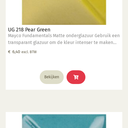
UG 218 Pear Green
Mayco Fundamentals Matte onderglazuur Gebruik een
transparant glazuur om de kleur intenser te maken
Geschikt voor gebruiksgoed mits er een transparant
€
6,40
excl. BTW
glazuur over aangebracht is Stookbereik 1000°C -
1285°C
Bekijken