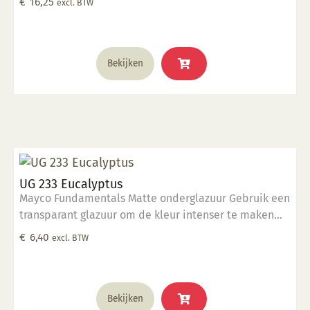
€
16,25
excl. BTW
Bekijken
UG 233 Eucalyptus
Mayco Fundamentals Matte onderglazuur Gebruik een
transparant glazuur om de kleur intenser te maken
Geschikt voor gebruiksgoed mits er een transparant
€
6,40
excl. BTW
glazuur over aangebracht is Stookbereik 1000°C -
1285°C
Bekijken