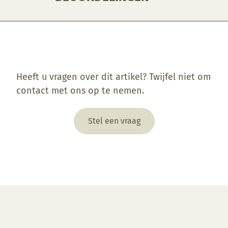
Enkel ingelogde klanten die dit product gekocht hebben, kunnen een beoordeling schrijven.
Heeft u vragen over dit artikel? Twijfel niet om
contact met ons op te nemen.
Stel een vraag