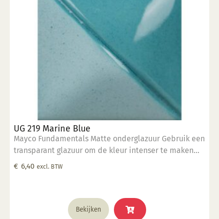
UG 219 Marine Blue
Mayco Fundamentals Matte onderglazuur Gebruik een
transparant glazuur om de kleur intenser te maken
Geschikt voor gebruiksgoed mits er een transparant
€
6,40
excl. BTW
glazuur over aangebracht is Stookbereik 1000°C -
1285°C
Bekijken