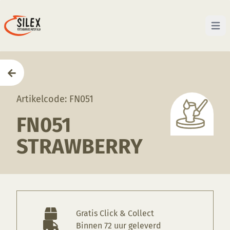
Open 
Home
—
Producten
—
Glazuren
—
FN051 Strawberry
Artikelcode: FN051
FN051
STRAWBERRY
Gratis Click & Collect
Binnen 72 uur geleverd