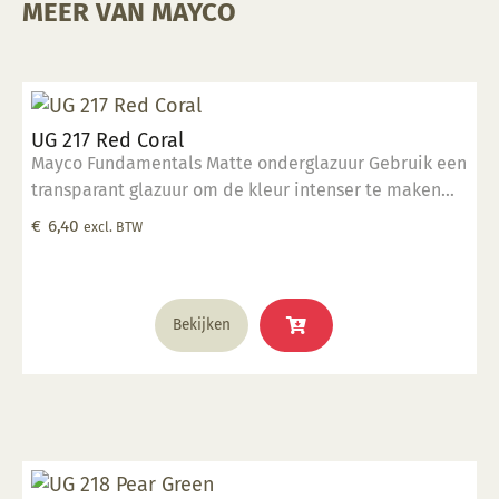
MEER VAN MAYCO
UG 217 Red Coral
Mayco Fundamentals Matte onderglazuur Gebruik een
transparant glazuur om de kleur intenser te maken
Geschikt voor gebruiksgoed mits er een transparant
€
6,40
excl. BTW
glazuur over aangebracht is Stookbereik 1000°C -
1285°C
Bekijken