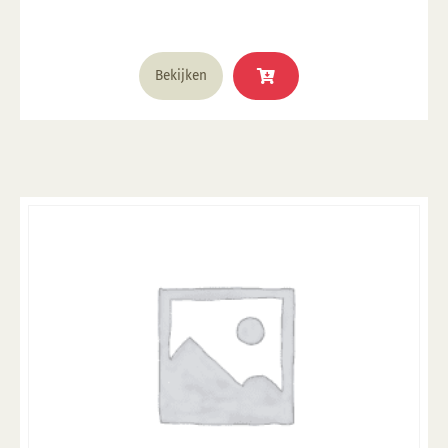
glazuur over aangebracht is Stookbereik 1000°C -
1285°C
Bekijken