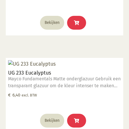
glazuur over aangebracht is Stookbereik 1000°C -
1285°C
Bekijken
UG 233 Eucalyptus
Mayco Fundamentals Matte onderglazuur Gebruik een
transparant glazuur om de kleur intenser te maken
Geschikt voor gebruiksgoed mits er een transparant
€
6,40
excl. BTW
glazuur over aangebracht is Stookbereik 1000°C -
1285°C
Bekijken