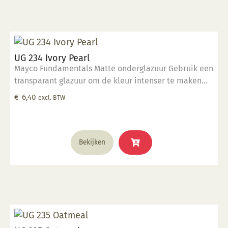
UG 234 Ivory Pearl
Mayco Fundamentals Matte onderglazuur Gebruik een
transparant glazuur om de kleur intenser te maken
Geschikt voor gebruiksgoed mits er een transparant
€
6,40
excl. BTW
glazuur over aangebracht is Stookbereik 1000°C -
1285°C
Bekijken