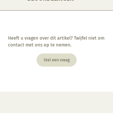
Enkel ingelogde klanten die dit product gekocht hebben, kunnen een beoordeling schrijven.
Heeft u vragen over dit artikel? Twijfel niet om
contact met ons op te nemen.
Stel een vraag