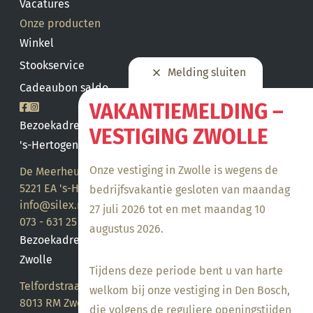
Vacatures
Onze producten
Winkel
Stookservice
Melding sluiten
Cadeaubon saldo
VAKANTIEMELDING –
Bezoekadres
VESTIGING ZWOLLE
's-Hertogenbosch
Onze vestiging in Zwolle is wegens de
De Meerheuvel 21
5221 EA 's-Hertogenbosch
bedrijfsvakantie gesloten van maandag
info@silex.nl
27 juli 2026 tot en met maandag 10
073 - 631 25 28
augustus 2026.
Bezoekadres
Zwolle
Tijdens deze periode bent u van harte
Telfordstraat 14
welkom bij onze vestiging in Den Bosch,
8013 RM Zwolle
die volgens de reguliere openingstijden