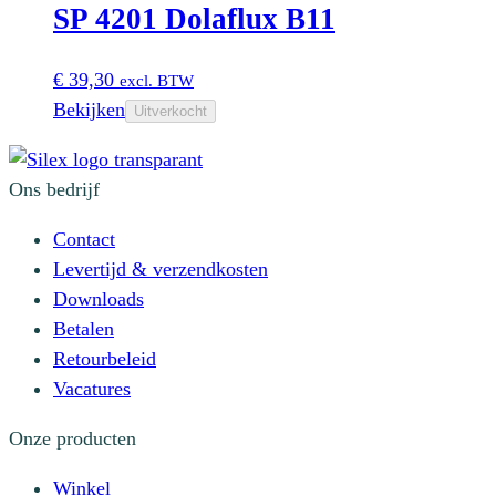
worden
SP 4201 Dolaflux B11
meerdere
op
variaties.
de
Deze
€
39,30
excl. BTW
productpagina
optie
Bekijken
Uitverkocht
kan
gekozen
Ons bedrijf
worden
op
Contact
de
Levertijd & verzendkosten
productpagina
Downloads
Betalen
Retourbeleid
Vacatures
Onze producten
Winkel