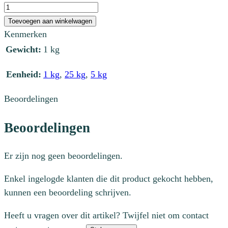
GS
4102
Toevoegen aan winkelwagen
Bariumsulfaat
Kenmerken
aantal
Gewicht:
1 kg
Eenheid:
1 kg
,
25 kg
,
5 kg
Beoordelingen
Beoordelingen
Er zijn nog geen beoordelingen.
Enkel ingelogde klanten die dit product gekocht hebben,
kunnen een beoordeling schrijven.
Heeft u vragen over dit artikel? Twijfel niet om contact