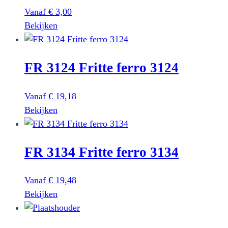
Vanaf
€
3,00
Dit
Bekijken
product
heeft
FR 3124 Fritte ferro 3124
meerdere
variaties.
Deze
Vanaf
€
19,18
optie
Dit
Bekijken
kan
product
gekozen
heeft
worden
FR 3134 Fritte ferro 3134
meerdere
op
variaties.
de
Deze
Vanaf
€
19,48
productpagina
optie
Dit
Bekijken
kan
product
gekozen
heeft