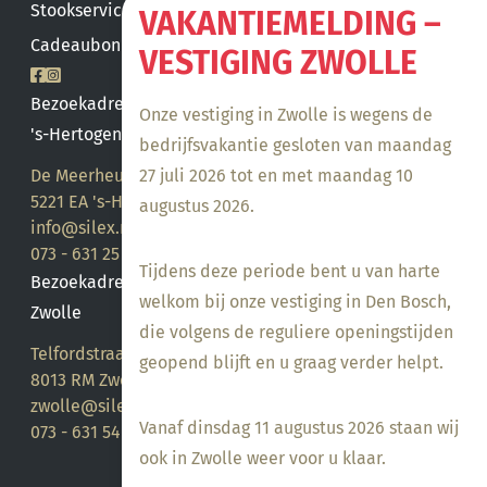
Stookservice
VAKANTIEMELDING –
Cadeaubon saldo
VESTIGING ZWOLLE
Bezoekadres
Onze vestiging in Zwolle is wegens de
's-Hertogenbosch
bedrijfsvakantie gesloten van maandag
27 juli 2026 tot en met maandag 10
De Meerheuvel 21
5221 EA 's-Hertogenbosch
augustus 2026.
info@silex.nl
073 - 631 25 28
Tijdens deze periode bent u van harte
Bezoekadres
welkom bij onze vestiging in Den Bosch,
Zwolle
die volgens de reguliere openingstijden
Telfordstraat 14
geopend blijft en u graag verder helpt.
8013 RM Zwolle
zwolle@silex.nl
Vanaf dinsdag 11 augustus 2026 staan wij
073 - 631 54 05
ook in Zwolle weer voor u klaar.