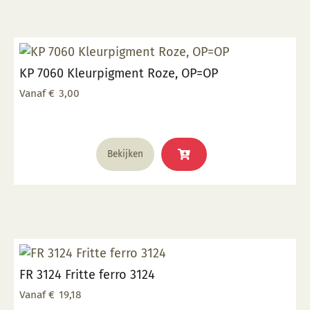
KP 7060 Kleurpigment Roze, OP=OP
Vanaf
€
3,00
Dit
Bekijken
product
heeft
meerdere
variaties.
Deze
optie
kan
FR 3124 Fritte ferro 3124
gekozen
worden
Vanaf
€
19,18
op