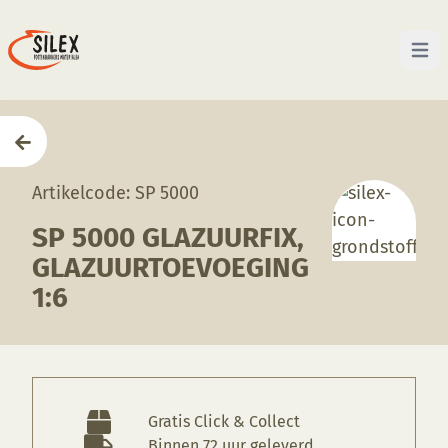
Open 
Home
—
Producten
—
Grondstoffen
—
SP 5000 Glazu
Artikelcode: SP 5000
SP 5000 GLAZUURFIX,
GLAZUURTOEVOEGING
1:6
Gratis Click & Collect
Binnen 72 uur geleverd