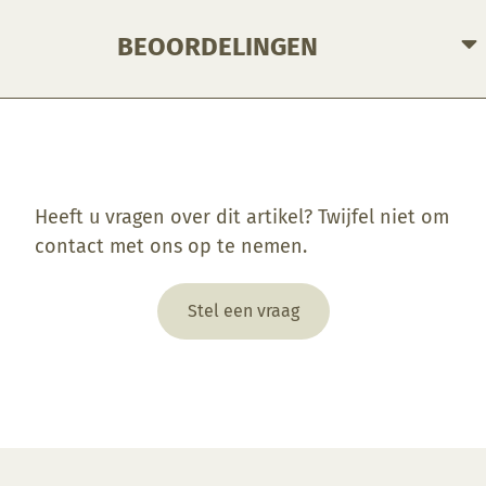
BEOORDELINGEN
Enkel ingelogde klanten die dit product gekocht hebben, kunnen een beoordeling schrijven.
Heeft u vragen over dit artikel? Twijfel niet om
contact met ons op te nemen.
Stel een vraag