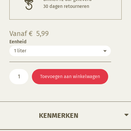
30 dagen retourneren
Vanaf
€
5,99
Eenheid
SP
Toevoegen aan winkelwagen
5000
Glazuurfix,
glazuurtoevoeging
1:6
aantal
KENMERKEN