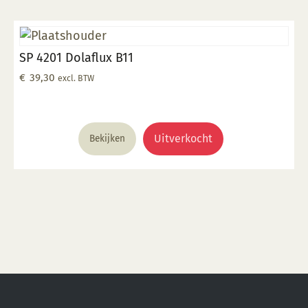
Deze
optie
kan
SP 4201 Dolaflux B11
gekozen
worden
€
39,30
excl. BTW
op
de
productpagina
Uitverkocht
Bekijken