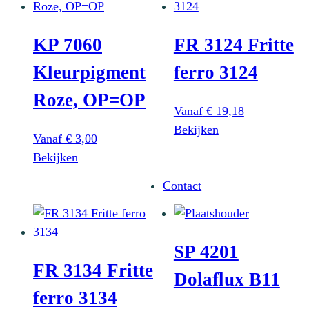
KP 7060
FR 3124 Fritte
Kleurpigment
ferro 3124
Roze, OP=OP
Vanaf
€
19,18
Dit
Bekijken
Vanaf
€
3,00
product
Dit
Bekijken
heeft
product
meerdere
Contact
heeft
variaties.
meerdere
Deze
variaties.
optie
SP 4201
Deze
kan
FR 3134 Fritte
optie
Dolaflux B11
gekozen
kan
ferro 3134
worden
gekozen