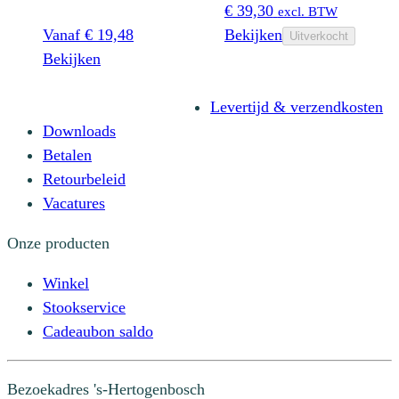
op
€
39,30
excl. BTW
worden
de
Vanaf
€
19,48
Bekijken
Uitverkocht
op
productpagina
Dit
Bekijken
de
product
productpagina
heeft
Levertijd & verzendkosten
meerdere
Downloads
variaties.
Betalen
Deze
Retourbeleid
optie
Vacatures
kan
Onze producten
gekozen
worden
Winkel
op
Stookservice
de
Cadeaubon saldo
productpagina
Bezoekadres
's-Hertogenbosch