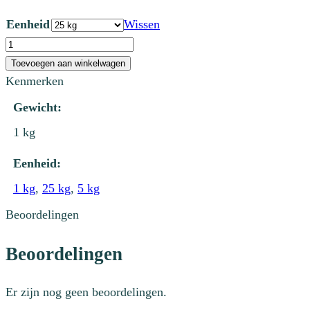
Eenheid
Wissen
GS
5104
Toevoegen aan winkelwagen
Mangaansulfaat
Kenmerken
aantal
Gewicht:
1 kg
Eenheid:
1 kg
,
25 kg
,
5 kg
Beoordelingen
Beoordelingen
Er zijn nog geen beoordelingen.