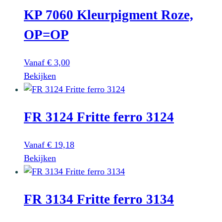
KP 7060 Kleurpigment Roze,
OP=OP
Vanaf
€
3,00
Dit
Bekijken
product
heeft
FR 3124 Fritte ferro 3124
meerdere
variaties.
Deze
Vanaf
€
19,18
optie
Dit
Bekijken
kan
product
gekozen
heeft
worden
FR 3134 Fritte ferro 3134
meerdere
op
variaties.