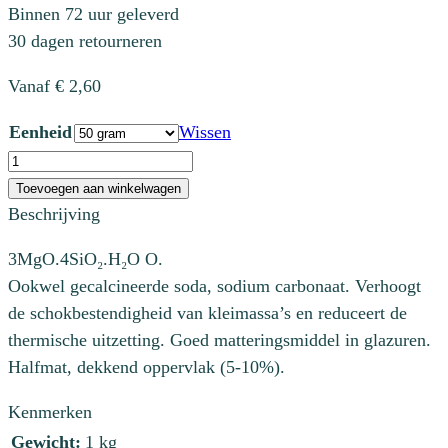
Binnen 72 uur geleverd
30 dagen retourneren
Vanaf
€
2,60
Eenheid
Wissen
GS
5901
Toevoegen aan winkelwagen
Talk
Beschrijving
extra
3MgO.4SiO₂.H₂O O.
wit
Ookwel gecalcineerde soda, sodium carbonaat. Verhoogt
aantal
de schokbestendigheid van kleimassa’s en reduceert de
thermische uitzetting. Goed matteringsmiddel in glazuren.
Halfmat, dekkend oppervlak (5-10%).
Kenmerken
Gewicht:
1 kg