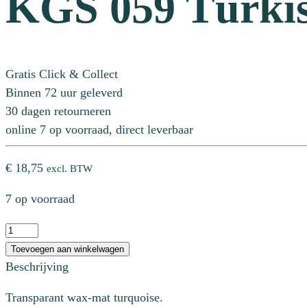
KGS 059 Türki
Gratis Click & Collect
Binnen 72 uur geleverd
30 dagen retourneren
online 7 op voorraad, direct leverbaar
€
18,75
excl. BTW
7 op voorraad
KGS
059
Toevoegen aan winkelwagen
Türkis-
Beschrijving
Matt
Transparant wax-mat turquoise.
aantal