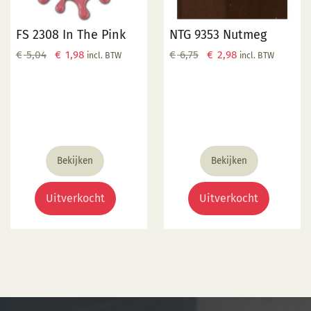
FS 2308 In The Pink
NTG 9353 Nutmeg
Oorspronkelijke
Huidige
Oorspronkelijke
Huidige
€
5,04
€
1,98
€
6,75
€
2,98
incl. BTW
incl. BTW
prijs
prijs
prijs
prijs
was:
is:
was:
is:
€ 5,04.
€ 1,98.
€ 6,75.
€ 2,98.
Bekijken
Bekijken
Uitverkocht
Uitverkocht