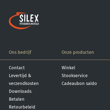
gebakken scherf. 2.
Stook op 1000 °C. 3. Voor
transparant glazuur
gebruik, kwast of
dompel transparante
glazuur op de scherf. 4.
Stook het werk op
triangels op 1000 °C. 5.
Maak schoon met water.
Ons bedrijf
Onze producten
Contact
Winkel
Levertijd &
Stookservice
verzendkosten
Cadeaubon saldo
Downloads
Betalen
Retourbeleid