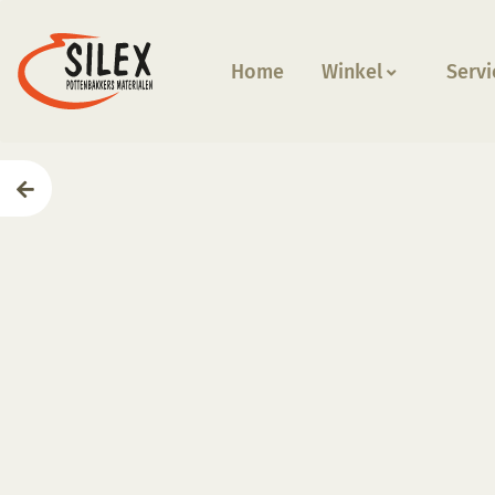
Home
Winkel
Servi
Home
—
Producten
—
Glazuren
—
KGS 069 Indigo