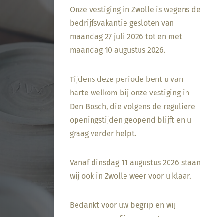
dompel transparante
Onze vestiging in Zwolle is wegens de
glazuur op de scherf. 4.
bedrijfsvakantie gesloten van
Stook het werk op
maandag 27 juli 2026 tot en met
triangels op 1000 °C. 5.
maandag 10 augustus 2026.
Maak schoon met water.
Tijdens deze periode bent u van
harte welkom bij onze vestiging in
Den Bosch, die volgens de reguliere
openingstijden geopend blijft en u
graag verder helpt.
Vanaf dinsdag 11 augustus 2026 staan
wij ook in Zwolle weer voor u klaar.
Bedankt voor uw begrip en wij