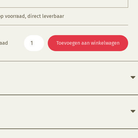
op voorraad, direct leverbaar
KGS
raad
Toevoegen aan winkelwagen
069
Indigo
aantal