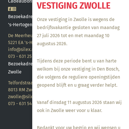
Cadeaubon saldo
VESTIGING ZWOLLE
Bezoekadres
Onze vestiging in Zwolle is wegens de
's-Hertogenbosch
bedrijfsvakantie gesloten van maandag
27 juli 2026 tot en met maandag 10
De Meerheuvel 21
5221 EA 's-Hertogenbosch
augustus 2026.
info@silex.nl
073 - 631 25 28
Tijdens deze periode bent u van harte
Bezoekadres
welkom bij onze vestiging in Den Bosch,
Zwolle
die volgens de reguliere openingstijden
Telfordstraat 14
geopend blijft en u graag verder helpt.
8013 RM Zwolle
zwolle@silex.nl
Vanaf dinsdag 11 augustus 2026 staan wij
073 - 631 54 05
ook in Zwolle weer voor u klaar.
Bedankt voor uw begrip en wij wensen u