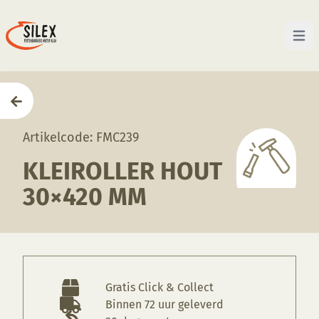
Open 
Home
—
Producten
—
Gereedschappen
—
Kleirolle
Artikelcode: FMC239
KLEIROLLER HOUT
30×420 MM
Gratis Click & Collect
Binnen 72 uur geleverd