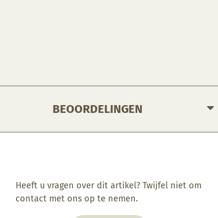
BEOORDELINGEN
Enkel ingelogde klanten die dit product gekocht hebben, kunnen een beoordeling schrijven.
Heeft u vragen over dit artikel? Twijfel niet om
contact met ons op te nemen.