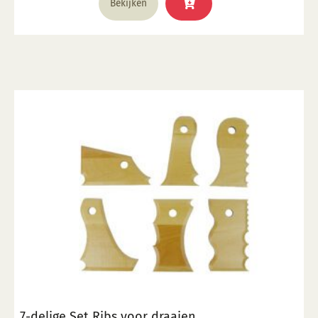
Bekijken
7-delige Set Ribs voor draaien