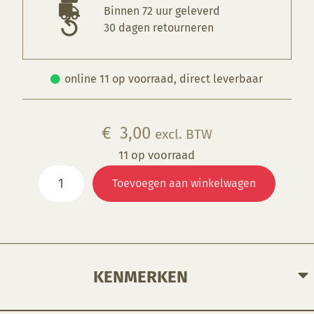
Binnen 72 uur geleverd
30 dagen retourneren
online 11 op voorraad, direct leverbaar
€
3,00
excl. BTW
11 op voorraad
KP
Toevoegen aan winkelwagen
4016
Kleurpigment
roodbruin
aantal
KENMERKEN