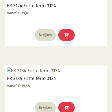
FR 3124 Fritte ferro 3124
gekozen
worden
Vanaf
€
19,18
op
de
productpagina
Dit
Bekijken
product
heeft
meerdere
variaties.
Deze
optie
kan
FR 3134 Fritte ferro 3134
gekozen
worden
Vanaf
€
19,48
op
de
productpagina
Dit
Bekijken
product