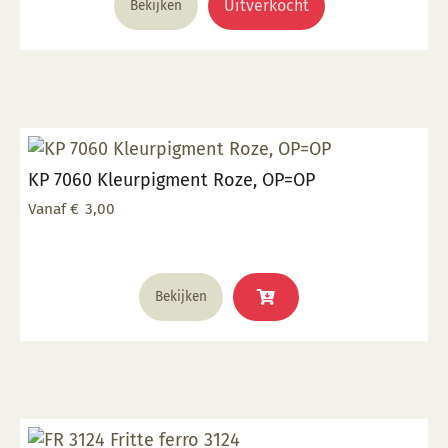
Uitverkocht
Bekijken
KP 7060 Kleurpigment Roze, OP=OP
Vanaf
€
3,00
Dit
Bekijken
product
heeft
meerdere
variaties.
Deze
optie
kan