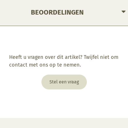
BEOORDELINGEN
Enkel ingelogde klanten die dit product gekocht hebben, kunnen een beoordeling schrijven.
Heeft u vragen over dit artikel? Twijfel niet om
contact met ons op te nemen.
Stel een vraag