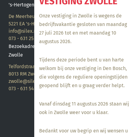
VESTIGING ZWOLLE
's-Hertogenbosch
Onze vestiging in Zwolle is wegens de
De Meerheuvel 21
5221 EA 's-Hertogenbosch
bedrijfsvakantie gesloten van maandag
info@silex.nl
27 juli 2026 tot en met maandag 10
073 - 631 25 28
augustus 2026.
Bezoekadres
Zwolle
Tijdens deze periode bent u van harte
Telfordstraat 14
welkom bij onze vestiging in Den Bosch,
8013 RM Zwolle
die volgens de reguliere openingstijden
zwolle@silex.nl
geopend blijft en u graag verder helpt.
073 - 631 54 05
Vanaf dinsdag 11 augustus 2026 staan wij
ook in Zwolle weer voor u klaar.
Bedankt voor uw begrip en wij wensen u