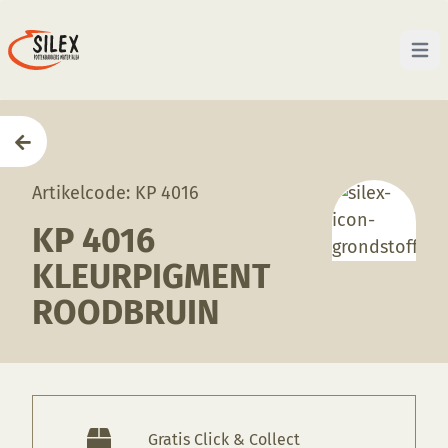
Open 
Home
—
Producten
—
Grondstoffen
—
KP 4016 Kleu
Artikelcode: KP 4016
KP 4016
KLEURPIGMENT
ROODBRUIN
Gratis Click & Collect