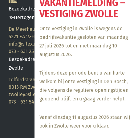
VAKANTIEMELDING –
Bezoekadres
VESTIGING ZWOLLE
's-Hertogenbosch
Onze vestiging in Zwolle is wegens de
De Meerheuvel 21
5221 EA 's-Hertogenbosch
bedrijfsvakantie gesloten van maandag
info@silex.nl
27 juli 2026 tot en met maandag 10
073 - 631 25 28
augustus 2026.
Bezoekadres
Zwolle
Tijdens deze periode bent u van harte
Telfordstraat 14
welkom bij onze vestiging in Den Bosch,
8013 RM Zwolle
die volgens de reguliere openingstijden
zwolle@silex.nl
geopend blijft en u graag verder helpt.
073 - 631 54 05
Vanaf dinsdag 11 augustus 2026 staan wij
ook in Zwolle weer voor u klaar.