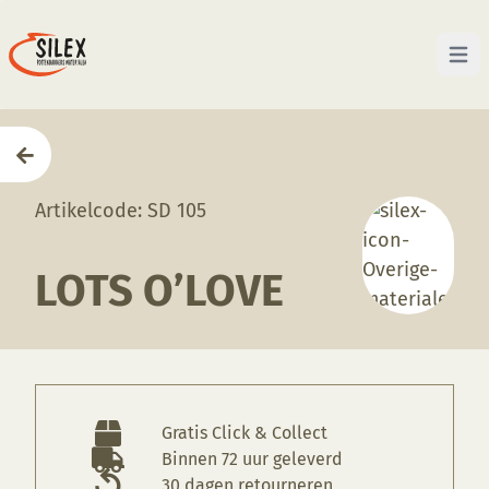
Open 
Home
—
Producten
—
Overige Materiaal
—
Lots O’L
Artikelcode: SD 105
LOTS O’LOVE
Gratis Click & Collect
Binnen 72 uur geleverd
30 dagen retourneren