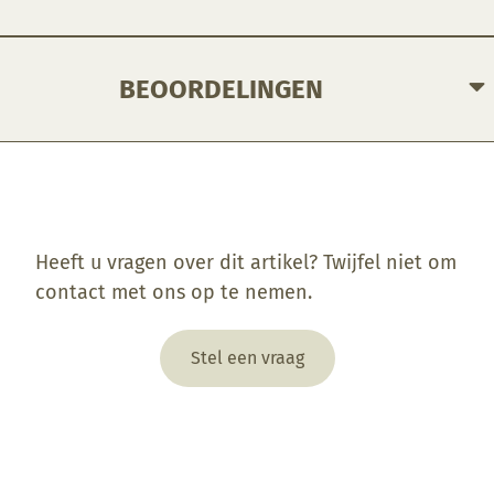
BEOORDELINGEN
Enkel ingelogde klanten die dit product gekocht hebben, kunnen een beoordeling schrijven.
Heeft u vragen over dit artikel? Twijfel niet om
contact met ons op te nemen.
Stel een vraag