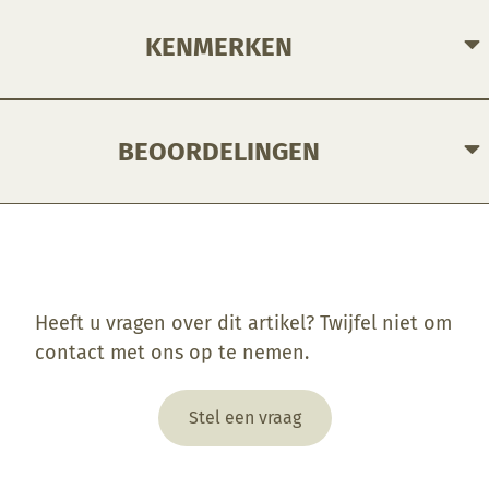
KENMERKEN
BEOORDELINGEN
Enkel ingelogde klanten die dit product gekocht hebben, kunnen een beoordeling schrijven.
Heeft u vragen over dit artikel? Twijfel niet om
contact met ons op te nemen.
Stel een vraag