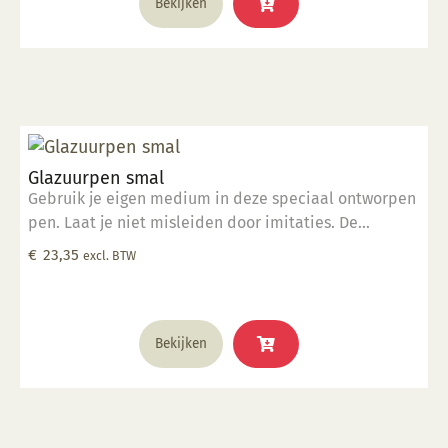
Bekijken
Glazuurpen smal
Gebruik je eigen medium in deze speciaal ontworpen
pen. Laat je niet misleiden door imitaties. De
ingenieurs van Kemper hebben deze tool ontworpen
€
23,35
excl. BTW
om foutloze, consistente lijnen te tekenen. De pen
werkt met verschillende media op de verschillende
vormen van keramiek. Elke pen wordt geleverd met
steelreiniger om de menuetpunt schoon te maken.
Bekijken
Met de Glazuurpen Smal kunt u extra dunne, fijne
lijnen maken.