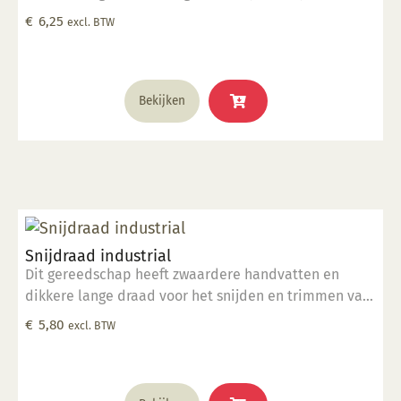
geleverd in een hitteverzegelde polybag.
€
6,25
excl. BTW
Bekijken
Snijdraad industrial
Dit gereedschap heeft zwaardere handvatten en
dikkere lange draad voor het snijden en trimmen van
grote kleimassa's. komt in een hitte verzegelde
€
5,80
excl. BTW
polybag.