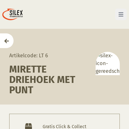
Open 
Home
—
Producten
—
Gereedschappen
—
Mirette d
Artikelcode: LT 6
MIRETTE
DRIEHOEK MET
PUNT
Gratis Click & Collect