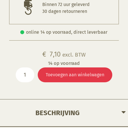
Binnen 72 uur geleverd
30 dagen retourneren
online 14 op voorraad, direct leverbaar
€
7,10
excl. BTW
14 op voorraad
Mirette
Toevoegen aan winkelwagen
driehoek
met
punt
aantal
BESCHRIJVING
Gebruik om gecontroleerde hoeveelheden klei te verwijderen van
gedraaide en geboetseerde werken. De snijkoppen zijn gemaakt van zwaar roestvrij staal