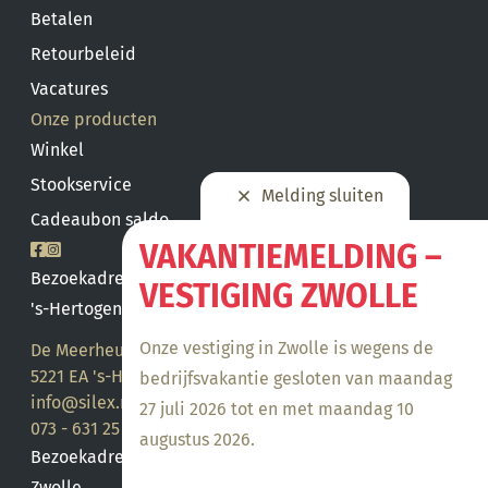
Betalen
Retourbeleid
Vacatures
Onze producten
Winkel
Stookservice
Melding sluiten
Cadeaubon saldo
VAKANTIEMELDING –
Bezoekadres
VESTIGING ZWOLLE
's-Hertogenbosch
Onze vestiging in Zwolle is wegens de
De Meerheuvel 21
5221 EA 's-Hertogenbosch
bedrijfsvakantie gesloten van maandag
info@silex.nl
27 juli 2026 tot en met maandag 10
073 - 631 25 28
augustus 2026.
Bezoekadres
Zwolle