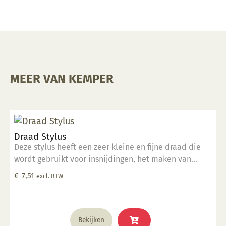
MEER VAN KEMPER
Draad Stylus
Deze stylus heeft een zeer kleine en fijne draad die
wordt gebruikt voor insnijdingen, het maken van
groeven van verschillende grootte en het detailleren
€
7,51
excl. BTW
van kleine oppervlakken. Deze tool is perfect geschikt
voor klein detailwerk.
Bekijken