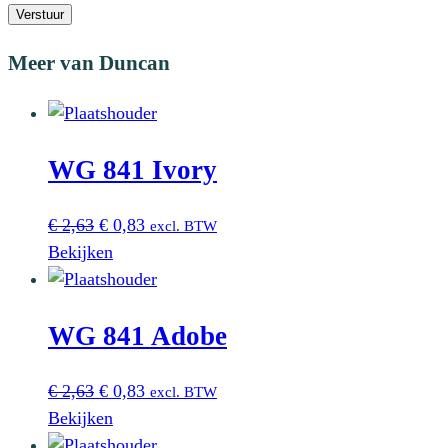
Verstuur
Meer van Duncan
WG 841 Ivory
Oorspronkelijke
Huidige
€
2,63
€
0,83
excl. BTW
prijs
prijs
Bekijken
was:
is:
€ 2,63.
€ 0,83.
WG 841 Adobe
Oorspronkelijke
Huidige
€
2,63
€
0,83
excl. BTW
prijs
prijs
Bekijken
was:
is: