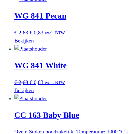
€ 2,63.
€ 0,83.
WG 841 Pecan
Oorspronkelijke
Huidige
€
2,63
€
0,83
excl. BTW
prijs
prijs
Bekijken
was:
is:
€ 2,63.
€ 0,83.
WG 841 White
Oorspronkelijke
Huidige
€
2,63
€
0,83
excl. BTW
prijs
prijs
Bekijken
was:
is:
€ 2,63.
€ 0,83.
CC 163 Baby Blue
Oven: Stoken noodzakelijk. Temperatuur: 1000 °C -