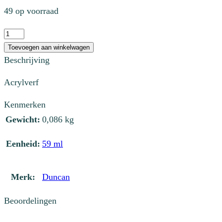
prijs
prijs
49 op voorraad
was:
is:
€ 2,77.
€ 0,83.
NT
068S
Toevoegen aan winkelwagen
Black
Beschrijving
Cherry
Acrylverf
aantal
Kenmerken
Gewicht:
0,086 kg
Eenheid:
59 ml
Merk:
Duncan
Beoordelingen