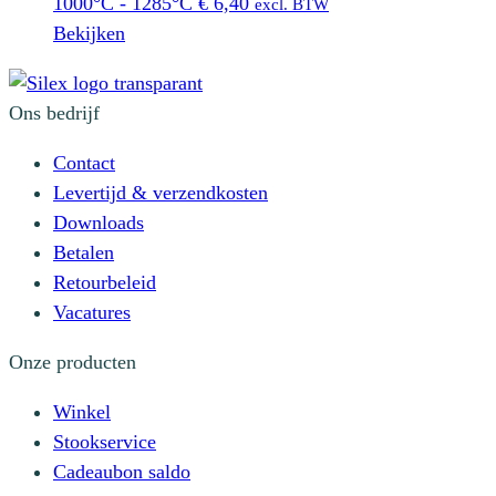
1000°C - 1285°C
€
6,40
excl. BTW
Bekijken
Ons bedrijf
Contact
Levertijd & verzendkosten
Downloads
Betalen
Retourbeleid
Vacatures
Onze producten
Winkel
Stookservice
Cadeaubon saldo