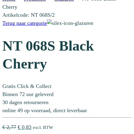
Cherry
Artikelcode: NT 068S/2
Terug naar categorie
NT 068S Black
Cherry
Gratis Click & Collect
Binnen 72 uur geleverd
30 dagen retourneren
online 49 op voorraad, direct leverbaar
Oorspronkelijke
Huidige
€
2,77
€
0,83
excl. BTW