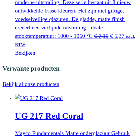
moderne uitstraling! Deze serie bestaat uit 8 nieuw
ontwikkelde frisse kleuren. Het zijn niet giftige,
voedselveilige glazuren. De gladde, matte finish
creëert een verfijnde uitstraling. Ideale
Oorspronkeli
Huidig
stooktemperatuur: 1000 - 1060 °C
€
7,15
€
5,37
excl.
prijs
prijs
BTW
was:
is:
Bekijken
€ 7,15.
€ 5,37.
Verwante producten
Bekijk al onze producten
UG 217 Red Coral
Mayco Fundamentals Matte onderglazuur Gebruik