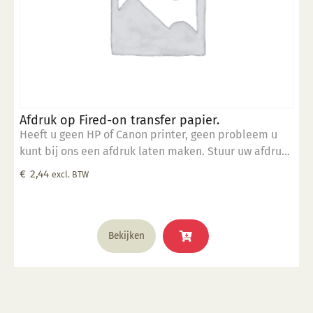
Afdruk op Fired-on transfer papier.
Heeft u geen HP of Canon printer, geen probleem u
kunt bij ons een afdruk laten maken. Stuur uw afdruk
in pdf formaat naar ons email adres en bestel dit
€
2,44
excl. BTW
product samen met SP 5905.
Bekijken