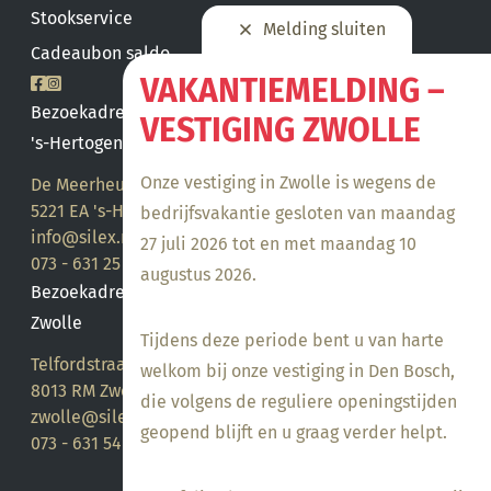
Stookservice
Melding sluiten
Cadeaubon saldo
VAKANTIEMELDING –
Bezoekadres
VESTIGING ZWOLLE
's-Hertogenbosch
Onze vestiging in Zwolle is wegens de
De Meerheuvel 21
5221 EA 's-Hertogenbosch
bedrijfsvakantie gesloten van maandag
info@silex.nl
27 juli 2026 tot en met maandag 10
073 - 631 25 28
augustus 2026.
Bezoekadres
Zwolle
Tijdens deze periode bent u van harte
Telfordstraat 14
welkom bij onze vestiging in Den Bosch,
8013 RM Zwolle
die volgens de reguliere openingstijden
zwolle@silex.nl
geopend blijft en u graag verder helpt.
073 - 631 54 05