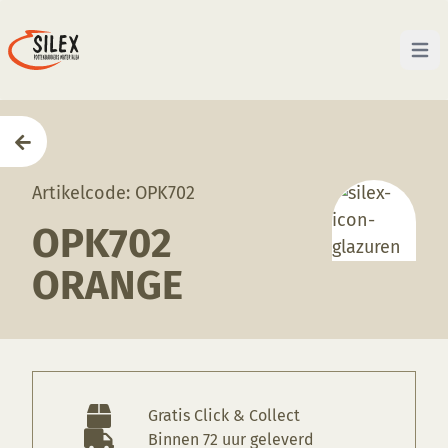
Open 
Home
—
Producten
—
Glazuren
—
OPK702 Orange
Artikelcode: OPK702
OPK702
ORANGE
Gratis Click & Collect
Binnen 72 uur geleverd