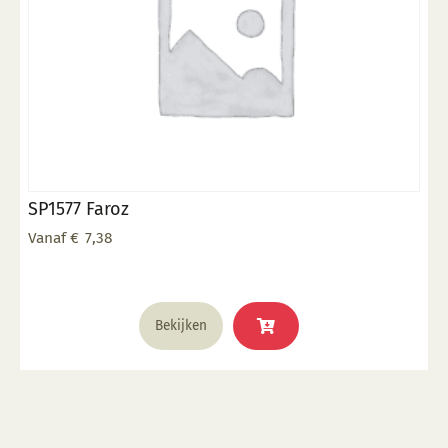
de
productpagina
SP1577 Faroz
Vanaf
€
7,38
Dit
Bekijken
product
heeft
meerdere
variaties.
Deze