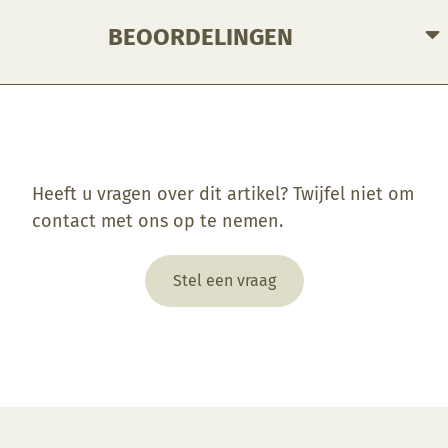
BEOORDELINGEN
Enkel ingelogde klanten die dit product gekocht hebben, kunnen een beoordeling schrijven.
Heeft u vragen over dit artikel? Twijfel niet om
contact met ons op te nemen.
Stel een vraag