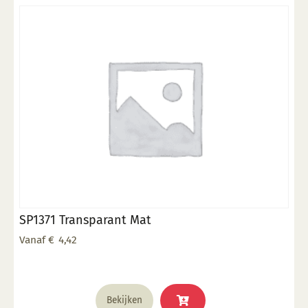
optie
kan
gekozen
worden
op
de
productpagina
SP1371 Transparant Mat
Vanaf
€
4,42
Dit
Bekijken
product