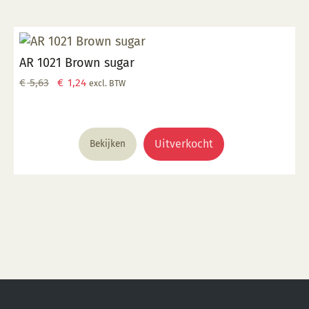
AR 1021 Brown sugar
Oorspronkelijke
Huidige
€
5,63
€
1,24
excl. BTW
prijs
prijs
was:
is:
€ 5,63.
€ 1,24.
Uitverkocht
Bekijken