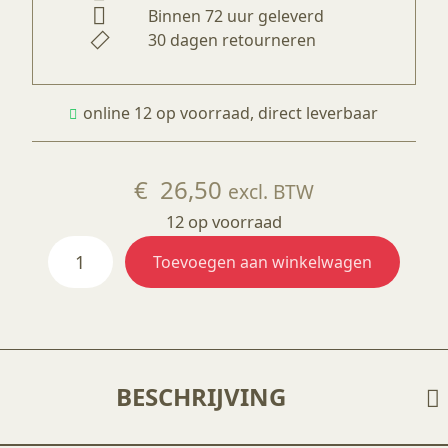
Binnen 72 uur geleverd
30 dagen retourneren
online 12 op voorraad, direct leverbaar
€
26,50
excl. BTW
12 op voorraad
Orton
Toevoegen aan winkelwagen
cones
large,
1011-
1023°C
aantal
BESCHRIJVING