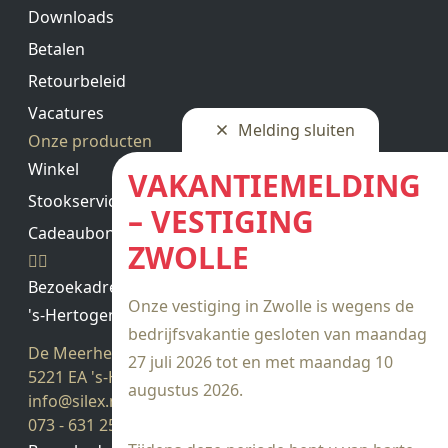
Downloads
Betalen
Retourbeleid
Vacatures
Melding sluiten
Onze producten
Winkel
VAKANTIEMELDING
Stookservice
– VESTIGING
Cadeaubon saldo
ZWOLLE
Bezoekadres
Onze vestiging in Zwolle is wegens de
's-Hertogenbosch
bedrijfsvakantie gesloten van maandag
De Meerheuvel 21
27 juli 2026 tot en met maandag 10
5221 EA 's-Hertogenbosch
augustus 2026.
info@silex.nl
073 - 631 25 28