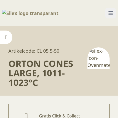
Open
Home
—
Producten
—
Ovenmaterialen
—
Orton c
Artikelcode: CL 05,5-50
ORTON CONES
LARGE, 1011-
1023°C
Gratis Click & Collect