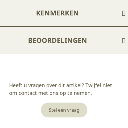
KENMERKEN
BEOORDELINGEN
Enkel ingelogde klanten die dit product gekocht hebben, kunnen een beoordeling schrijven.
Heeft u vragen over dit artikel? Twijfel niet
om contact met ons op te nemen.
Stel een vraag