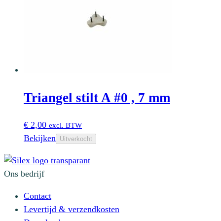
de
productpagina
Triangel stilt A #0 , 7 mm
€
2,00
excl. BTW
Bekijken
Uitverkocht
Ons bedrijf
Contact
Levertijd & verzendkosten