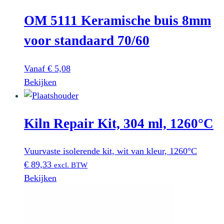
OM 5111 Keramische buis 8mm
voor standaard 70/60
Vanaf
€
5,08
Dit
Bekijken
product
heeft
Kiln Repair Kit, 304 ml, 1260°C
meerdere
variaties.
Deze
Vuurvaste isolerende kit, wit van kleur, 1260°C
optie
€
89,33
excl. BTW
kan
Bekijken
gekozen
worden
op