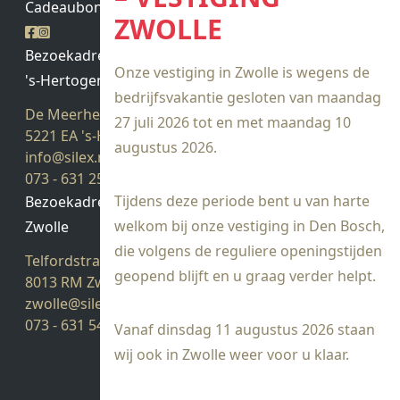
Cadeaubon saldo
ZWOLLE
Bezoekadres
Onze vestiging in Zwolle is wegens de
's-Hertogenbosch
bedrijfsvakantie gesloten van maandag
De Meerheuvel 21
27 juli 2026 tot en met maandag 10
5221 EA 's-Hertogenbosch
augustus 2026.
info@silex.nl
073 - 631 25 28
Tijdens deze periode bent u van harte
Bezoekadres
welkom bij onze vestiging in Den Bosch,
Zwolle
die volgens de reguliere openingstijden
Telfordstraat 14
geopend blijft en u graag verder helpt.
8013 RM Zwolle
zwolle@silex.nl
073 - 631 54 05
Vanaf dinsdag 11 augustus 2026 staan
wij ook in Zwolle weer voor u klaar.