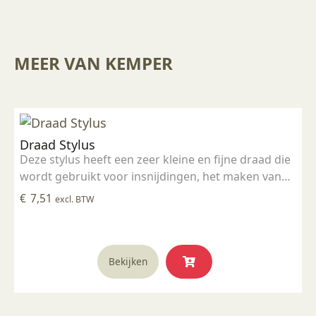
MEER VAN KEMPER
Draad Stylus
Deze stylus heeft een zeer kleine en fijne draad die
wordt gebruikt voor insnijdingen, het maken van
groeven van verschillende grootte en het
€
7,51
excl. BTW
detailleren van kleine oppervlakken. Deze tool is
perfect geschikt voor klein detailwerk.
Bekijken