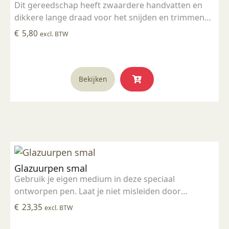
Dit gereedschap heeft zwaardere handvatten en
dikkere lange draad voor het snijden en trimmen
van grote kleimassa's. komt in een hitte verzegelde
€
5,80
excl. BTW
polybag.
Bekijken
Glazuurpen smal
Gebruik je eigen medium in deze speciaal
ontworpen pen. Laat je niet misleiden door
imitaties. De ingenieurs van Kemper hebben deze
€
23,35
excl. BTW
tool ontworpen om foutloze, consistente lijnen te
tekenen. De pen werkt met verschillende media op