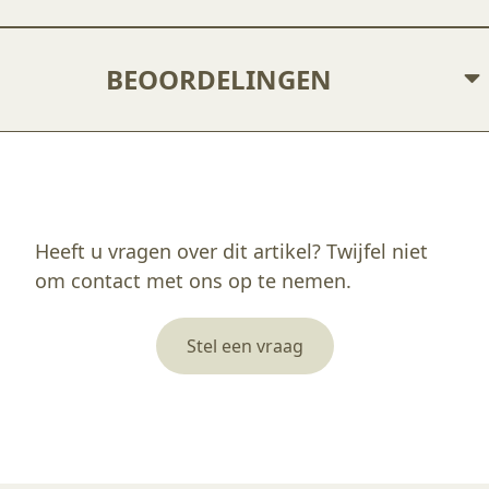
BEOORDELINGEN
Enkel ingelogde klanten die dit product gekocht hebben, kunnen een beoordeling schrijven.
Heeft u vragen over dit artikel? Twijfel niet
om contact met ons op te nemen.
Stel een vraag