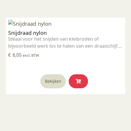
dan de andere versie, de Glazuurpen Smal.
Snijdraad nylon
Ideaal voor het snijden van kleibroden of
bijvoorbeeld werk los te halen van een draaischijf.
Gemaakt van hoogwaardig nylon.
€
6,05
excl. BTW
Bekijken