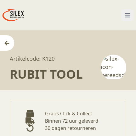
Open
Home
—
Producten
—
Gereedschappen
—
Rubit t
Artikelcode: K120
RUBIT TOOL
Gratis Click & Collect
Binnen 72 uur geleverd
30 dagen retourneren