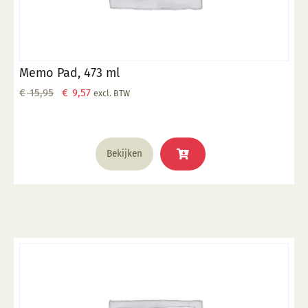
Memo Pad, 473 ml
Oorspronkelijke
Huidige
€
15,95
€
9,57
excl. BTW
prijs
prijs
was:
is:
€ 15,95.
€ 9,57.
Bekijken