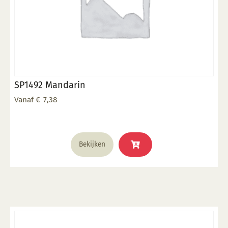
SP1492 Mandarin
Vanaf
€
7,38
Dit
Bekijken
product
heeft
meerdere
variaties.
Deze
optie
kan