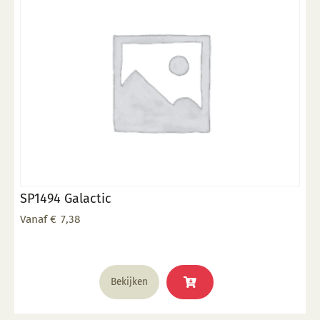
gekozen
worden
op
de
productpagina
SP1494 Galactic
Vanaf
€
7,38
Dit
Bekijken
product
heeft