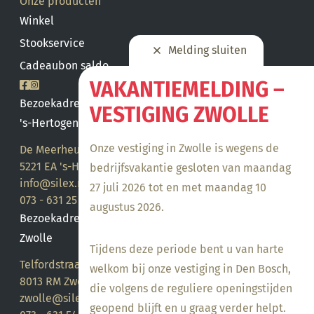
Onze producten
Winkel
Stookservice
Melding sluiten
Cadeaubon saldo
VAKANTIEMELDING –
Bezoekadres
VESTIGING ZWOLLE
's-Hertogenbosch
Onze vestiging in Zwolle is wegens de
De Meerheuvel 21
5221 EA 's-Hertogenbosch
bedrijfsvakantie gesloten van maandag
info@silex.nl
27 juli 2026 tot en met maandag 10
073 - 631 25 28
augustus 2026.
Bezoekadres
Zwolle
Tijdens deze periode bent u van harte
Telfordstraat 14
welkom bij onze vestiging in Den Bosch,
8013 RM Zwolle
die volgens de reguliere openingstijden
zwolle@silex.nl
geopend blijft en u graag verder helpt.