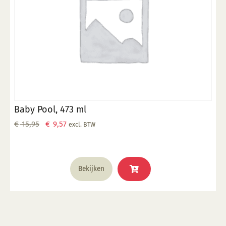
Baby Pool, 473 ml
Oorspronkelijke
Huidige
€
15,95
€
9,57
excl. BTW
prijs
prijs
was:
is:
€ 15,95.
€ 9,57.
Bekijken