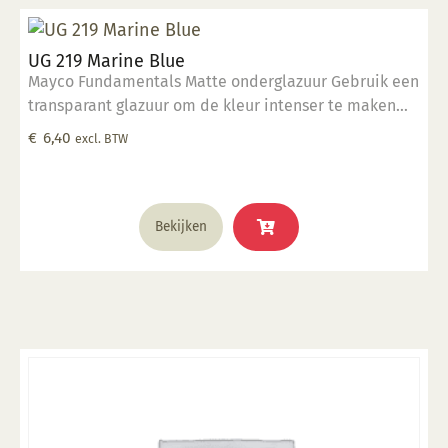
UG 219 Marine Blue
Mayco Fundamentals Matte onderglazuur Gebruik een
transparant glazuur om de kleur intenser te maken
Geschikt voor gebruiksgoed mits er een transparant
€
6,40
excl. BTW
glazuur over aangebracht is Stookbereik 1000°C -
1285°C
Bekijken