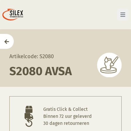
Open 
Home
—
Producten
—
Glazuren
—
S2080 Avsa
Artikelcode: S2080
S2080 AVSA
Gratis Click & Collect
Binnen 72 uur geleverd
30 dagen retourneren