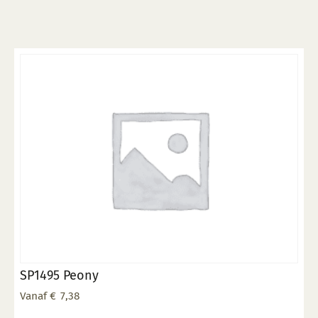
meerdere
variaties.
Deze
optie
kan
gekozen
worden
op
de
productpagina
SP1495 Peony
Vanaf
€
7,38