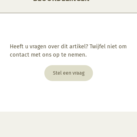
Enkel ingelogde klanten die dit product gekocht hebben, kunnen een beoordeling schrijven.
Heeft u vragen over dit artikel? Twijfel niet om
contact met ons op te nemen.
Stel een vraag