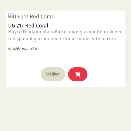
UG 217 Red Coral
Mayco Fundamentals Matte onderglazuur Gebruik een
transparant glazuur om de kleur intenser te maken
Geschikt voor gebruiksgoed mits er een transparant
€
6,40
excl. BTW
glazuur over aangebracht is Stookbereik 1000°C -
1285°C
Bekijken