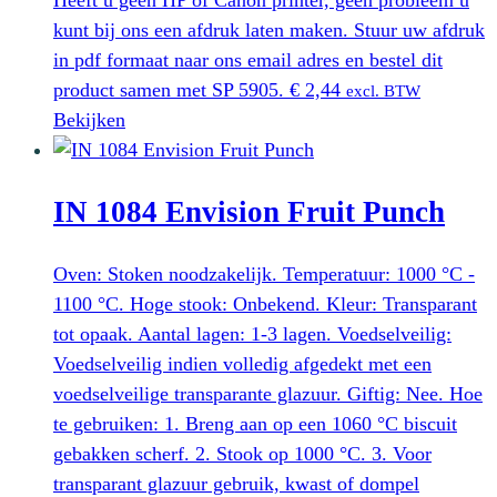
kunt bij ons een afdruk laten maken. Stuur uw afdruk
in pdf formaat naar ons email adres en bestel dit
product samen met SP 5905.
€
2,44
excl. BTW
Bekijken
IN 1084 Envision Fruit Punch
Oven: Stoken noodzakelijk. Temperatuur: 1000 °C -
1100 °C. Hoge stook: Onbekend. Kleur: Transparant
tot opaak. Aantal lagen: 1-3 lagen. Voedselveilig:
Voedselveilig indien volledig afgedekt met een
voedselveilige transparante glazuur. Giftig: Nee. Hoe
te gebruiken: 1. Breng aan op een 1060 °C biscuit
gebakken scherf. 2. Stook op 1000 °C. 3. Voor
transparant glazuur gebruik, kwast of dompel