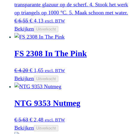
transparante glazuur op de scherf. 4. Stook het werk
op triangels op 1000 °C. 5. Maak schoon met water.
Oorspronkelijke
Huidige
€
6,55
€
4,13
excl. BTW
prijs
prijs
Bekijken
Uitverkocht
was:
is:
€ 6,55.
€ 4,13.
FS 2308 In The Pink
Oorspronkelijke
Huidige
€
4,20
€
1,65
excl. BTW
prijs
prijs
Bekijken
Uitverkocht
was:
is:
€ 4,20.
€ 1,65.
NTG 9353 Nutmeg
Oorspronkelijke
Huidige
€
5,63
€
2,48
excl. BTW
prijs
prijs
Bekijken
Uitverkocht