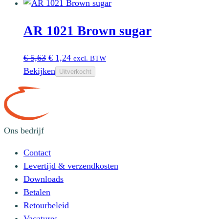
was:
is:
€ 5,63.
€ 2,48.
AR 1021 Brown sugar
Oorspronkelijke
Huidige
€
5,63
€
1,24
excl. BTW
prijs
prijs
Bekijken
Uitverkocht
was:
is:
€ 5,63.
€ 1,24.
Ons bedrijf
Contact
Levertijd & verzendkosten
Downloads
Betalen
Retourbeleid
Vacatures