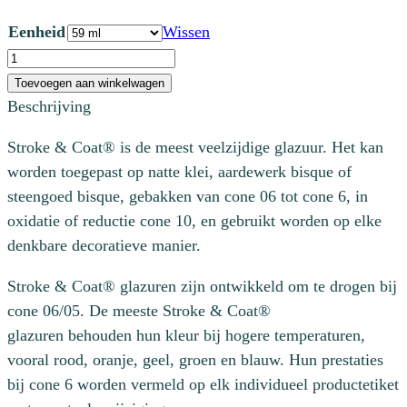
Eenheid
Wissen
SC
023
Toevoegen aan winkelwagen
Jack
Beschrijving
O'Lantern
Stroke & Coat® is de meest veelzijdige glazuur. Het kan
aantal
worden toegepast op natte klei, aardewerk bisque of
steengoed bisque, gebakken van cone 06 tot cone 6, in
oxidatie of reductie cone 10, en gebruikt worden op elke
denkbare decoratieve manier.
Stroke & Coat® glazuren zijn ontwikkeld om te drogen bij
cone 06/05. De meeste Stroke & Coat®
glazuren behouden hun kleur bij hogere temperaturen,
vooral rood, oranje, geel, groen en blauw. Hun prestaties
bij cone 6 worden vermeld op elk individueel productetiket