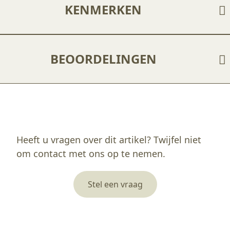
KENMERKEN
BEOORDELINGEN
Enkel ingelogde klanten die dit product gekocht hebben, kunnen een beoordeling schrijven.
Heeft u vragen over dit artikel? Twijfel niet
om contact met ons op te nemen.
Stel een vraag