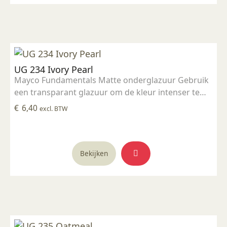
UG 234 Ivory Pearl
Mayco Fundamentals Matte onderglazuur Gebruik
een transparant glazuur om de kleur intenser te
maken Geschikt voor gebruiksgoed mits er een
€
6,40
excl. BTW
transparant glazuur over aangebracht is
Stookbereik 1000°C - 1285°C
Bekijken