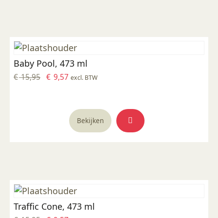
Baby Pool, 473 ml
Oorspronkelijke
Huidige
€
15,95
€
9,57
excl. BTW
prijs
prijs
was:
is:
€ 15,95.
€ 9,57.
Bekijken
Traffic Cone, 473 ml