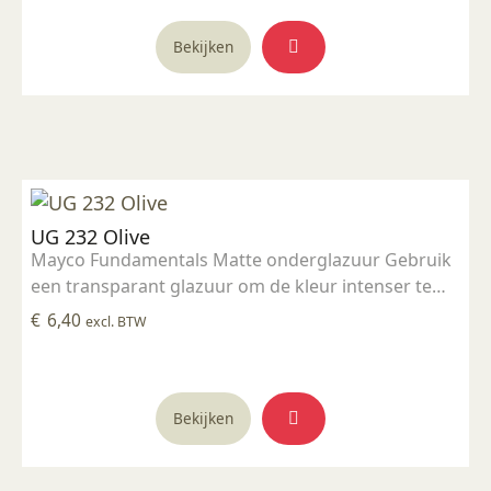
Bekijken
UG 232 Olive
Mayco Fundamentals Matte onderglazuur Gebruik
een transparant glazuur om de kleur intenser te
maken Geschikt voor gebruiksgoed mits er een
€
6,40
excl. BTW
transparant glazuur over aangebracht is
Stookbereik 1000°C - 1285°C
Bekijken