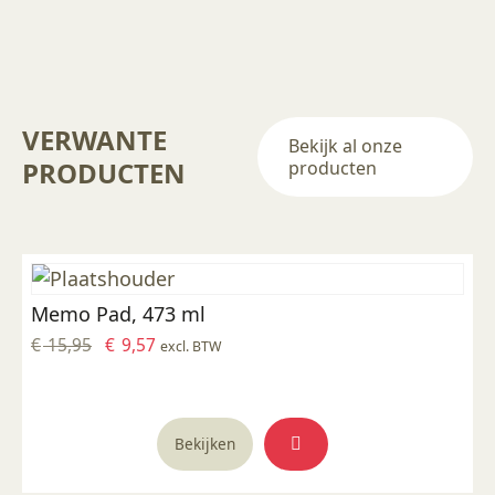
VERWANTE
Bekijk al onze
PRODUCTEN
producten
Memo Pad, 473 ml
Oorspronkelijke
Huidige
€
15,95
€
9,57
excl. BTW
prijs
prijs
was:
is:
€ 15,95.
€ 9,57.
Bekijken