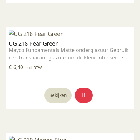
UG 218 Pear Green
Mayco Fundamentals Matte onderglazuur Gebruik
een transparant glazuur om de kleur intenser te
maken Geschikt voor gebruiksgoed mits er een
€
6,40
excl. BTW
transparant glazuur over aangebracht is
Stookbereik 1000°C - 1285°C
Bekijken