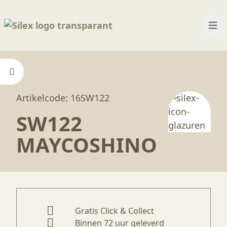
Open
Home
—
Producten
—
Glazuren
—
SW122 Maycos
Artikelcode: 16SW122
SW122
MAYCOSHINO
Gratis Click & Collect
Binnen 72 uur geleverd