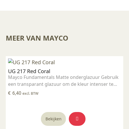
MEER VAN MAYCO
UG 217 Red Coral
Mayco Fundamentals Matte onderglazuur Gebruik
een transparant glazuur om de kleur intenser te
maken Geschikt voor gebruiksgoed mits er een
€
6,40
excl. BTW
transparant glazuur over aangebracht is
Stookbereik 1000°C - 1285°C
Bekijken