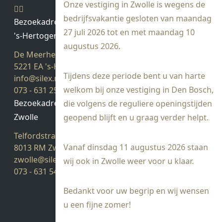
Onze vestiging in Zwolle is wegens de
bedrijfsvakantie gesloten van maandag
Bezoekadres
27 juli 2026 tot en met maandag 10
's-Hertogenbosch
augustus 2026.
De Meerheuvel 21
5221 EA 's-Hertogenbosch
Tijdens deze periode bent u van harte
info@silex.nl
welkom bij onze vestiging in Den Bosch,
073 - 631 25 28
Bezoekadres
die volgens de reguliere openingstijden
Zwolle
geopend blijft en u graag verder helpt.
Telfordstraat 14
Vanaf dinsdag 11 augustus 2026 staan
8013 RM Zwolle
zwolle@silex.nl
wij ook in Zwolle weer voor u klaar.
073 - 631 54 05
Bedankt voor uw begrip en wij wensen
u een fijne zomer!