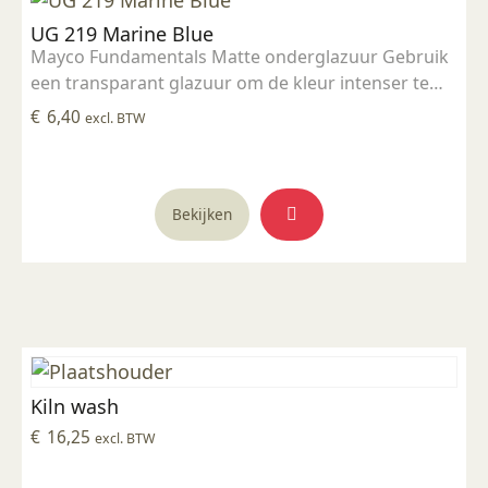
UG 219 Marine Blue
Mayco Fundamentals Matte onderglazuur Gebruik
een transparant glazuur om de kleur intenser te
maken Geschikt voor gebruiksgoed mits er een
€
6,40
excl. BTW
transparant glazuur over aangebracht is
Stookbereik 1000°C - 1285°C
Bekijken
Kiln wash
€
16,25
excl. BTW