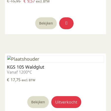
Oorspronkelijke
Huidige
€
15,95
€
9,57
excl. BTW
prijs
prijs
was:
is:
€ 15,95.
€ 9,57.
Bekijken
KGS 105 Waldglut
Vanaf 1200°C
€
17,75
excl. BTW
Uitverkocht
Bekijken