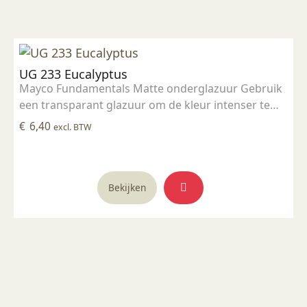
UG 233 Eucalyptus
Mayco Fundamentals Matte onderglazuur Gebruik
een transparant glazuur om de kleur intenser te
maken Geschikt voor gebruiksgoed mits er een
€
6,40
excl. BTW
transparant glazuur over aangebracht is
Stookbereik 1000°C - 1285°C
Bekijken