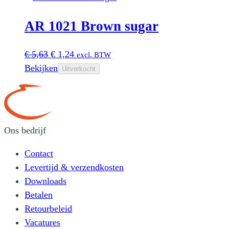
€ 5,63.
€ 2,48.
AR 1021 Brown sugar
Oorspronkelijke
Huidige
€
5,63
€
1,24
excl. BTW
prijs
prijs
Bekijken
Uitverkocht
was:
is:
€ 5,63.
€ 1,24.
Ons bedrijf
Contact
Levertijd & verzendkosten
Downloads
Betalen
Retourbeleid
Vacatures