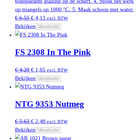
transparante glazuur op de scherf. 4. Stook het werk
op triangels op 1000 °C. 5. Maak schoon met water.
Oorspronkelijke
Huidige
€
6,55
€
4,13
excl. BTW
prijs
prijs
Bekijken
Uitverkocht
was:
is:
€ 6,55.
€ 4,13.
FS 2308 In The Pink
Oorspronkelijke
Huidige
€
4,20
€
1,65
excl. BTW
prijs
prijs
Bekijken
Uitverkocht
was:
is:
€ 4,20.
€ 1,65.
NTG 9353 Nutmeg
Oorspronkelijke
Huidige
€
5,63
€
2,48
excl. BTW
prijs
prijs
Bekijken
Uitverkocht
was:
is: