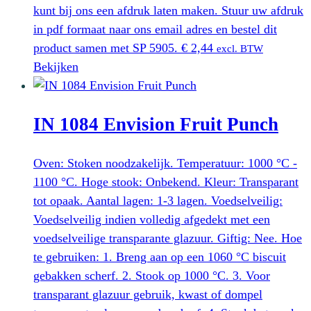
kunt bij ons een afdruk laten maken. Stuur uw afdruk
in pdf formaat naar ons email adres en bestel dit
product samen met SP 5905.
€
2,44
excl. BTW
Bekijken
IN 1084 Envision Fruit Punch
Oven: Stoken noodzakelijk. Temperatuur: 1000 °C -
1100 °C. Hoge stook: Onbekend. Kleur: Transparant
tot opaak. Aantal lagen: 1-3 lagen. Voedselveilig:
Voedselveilig indien volledig afgedekt met een
voedselveilige transparante glazuur. Giftig: Nee. Hoe
te gebruiken: 1. Breng aan op een 1060 °C biscuit
gebakken scherf. 2. Stook op 1000 °C. 3. Voor
transparant glazuur gebruik, kwast of dompel